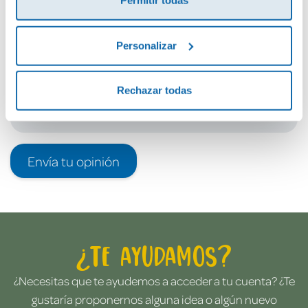
Permitir todas
Debes iniciar sesión para poder valorarlo
Personalizar
Rechazar todas
Envía tu opinión
¿Te ayudamos?
¿Necesitas que te ayudemos a acceder a tu cuenta? ¿Te
gustaría proponernos alguna idea o algún nuevo