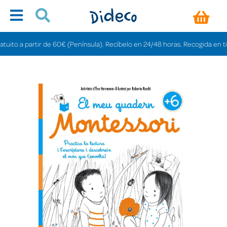
o a partir de 60€ (Península). Recíbelo en 24/48 horas. Recogida en tiendas