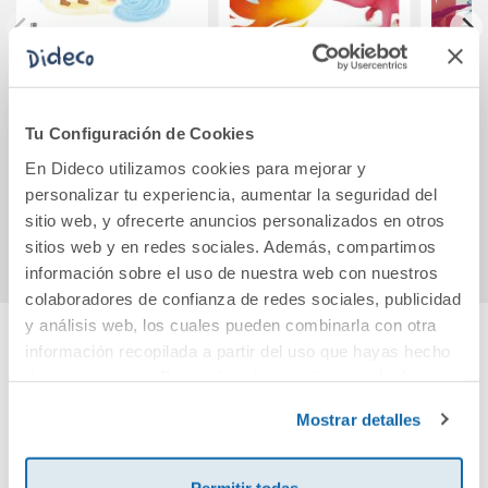
3PRI VACACIONES
Tuco Dragón -
Va
MATEM ED26
Palabra de dragón.
repas
Cuaderno de
5 
Tu Configuración de Cookies
actividades
P
En Dideco utilizamos cookies para mejorar y
16,95€
12,20€
personalizar tu experiencia, aumentar la seguridad del
Comprar
Comprar
sitio web, y ofrecerte anuncios personalizados en otros
sitios web y en redes sociales. Además, compartimos
información sobre el uso de nuestra web con nuestros
colaboradores de confianza de redes sociales, publicidad
y análisis web, los cuales pueden combinarla con otra
información recopilada a partir del uso que hayas hecho
Cuéntanos tu opinión
de sus servicios. Para más información consulta la
Política de Cookies
y la
Política de Privacidad
.
Mostrar detalles
¡Sé el primero en valorar este producto!