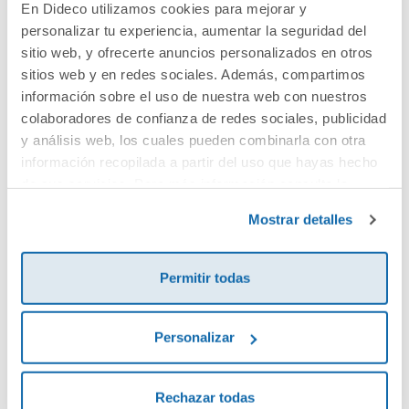
En Dideco utilizamos cookies para mejorar y
personalizar tu experiencia, aumentar la seguridad del
Cuéntanos tu opinión
sitio web, y ofrecerte anuncios personalizados en otros
sitios web y en redes sociales. Además, compartimos
información sobre el uso de nuestra web con nuestros
¡Sé el primero en valorar este producto!
colaboradores de confianza de redes sociales, publicidad
y análisis web, los cuales pueden combinarla con otra
información recopilada a partir del uso que hayas hecho
Debes iniciar sesión para poder valorarlo
de sus servicios. Para más información consulta la
Política de Cookies
y la
Política de Privacidad
.
Mostrar detalles
Permitir todas
Personalizar
Envía tu opinión
Rechazar todas