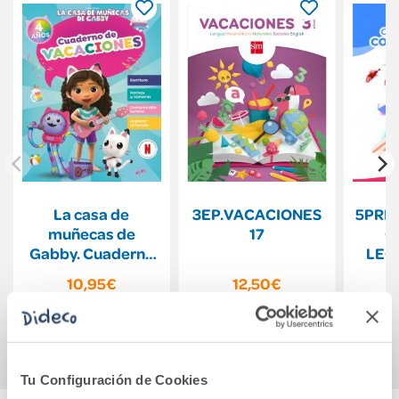
La casa de
3EP.VACACIONES
5PRI
muñecas de
17
C
Gabby. Cuaderno
LEC
de vacaciones - 4
10,95€
12,50€
años
Comprar
Comprar
Tu Configuración de Cookies