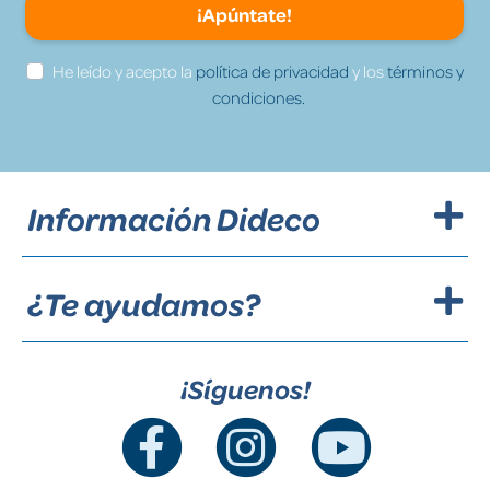
¡Apúntate!
He leído y acepto la
política de privacidad
y los
términos y
condiciones.
Información Dideco
¿Te ayudamos?
¡Síguenos!