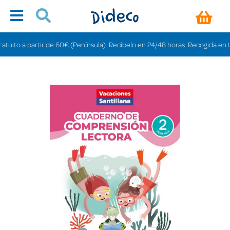
to a partir de 60€ (Península). Recíbelo en 24/48 horas. Recogida en tienda