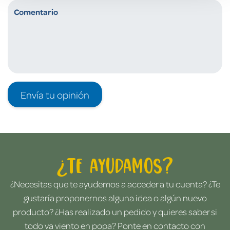
Envía tu opinión
¿Te ayudamos?
¿Necesitas que te ayudemos a acceder a tu cuenta? ¿Te
gustaría proponernos alguna idea o algún nuevo
producto? ¿Has realizado un pedido y quieres saber si
todo va viento en popa? Ponte en contacto con