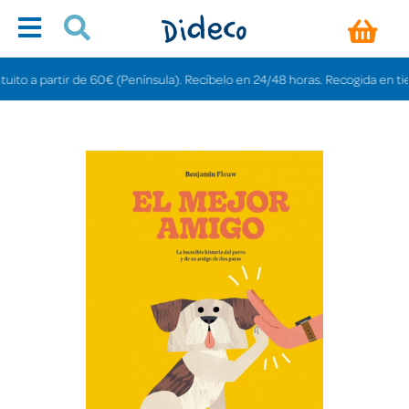
o a partir de 60€ (Península). Recíbelo en 24/48 horas. Recogida en tiendas