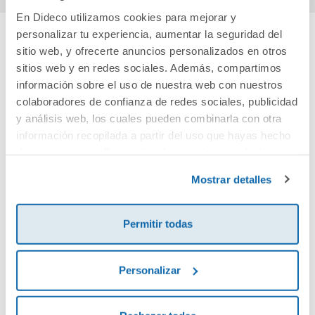
En Dideco utilizamos cookies para mejorar y
personalizar tu experiencia, aumentar la seguridad del
sitio web, y ofrecerte anuncios personalizados en otros
Cuéntanos tu opinión
sitios web y en redes sociales. Además, compartimos
información sobre el uso de nuestra web con nuestros
¡Sé el primero en valorar este producto!
colaboradores de confianza de redes sociales, publicidad
y análisis web, los cuales pueden combinarla con otra
información recopilada a partir del uso que hayas hecho
Debes iniciar sesión para poder valorarlo
de sus servicios. Para más información consulta la
Política de Cookies
y la
Política de Privacidad
.
Mostrar detalles
Permitir todas
Personalizar
Envía tu opinión