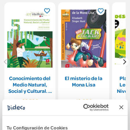
Conocimiento del
El misterio de la
Plan
Medio Natural,
Mona Lisa
Lect
Social y Cultural. 5
Nivel
Primaria.
3. 
63,73€
10,95€
Trimestres. Matic
Comprar
Comprar
Tu Configuración de Cookies