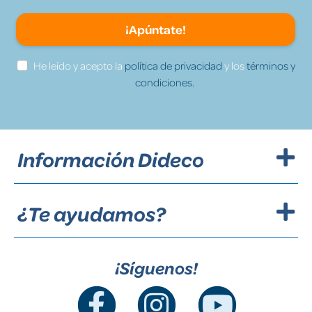
¡Apúntate!
He leído y acepto la
política de privacidad
y los
términos y
condiciones.
Información Dideco
¿Te ayudamos?
¡Síguenos!