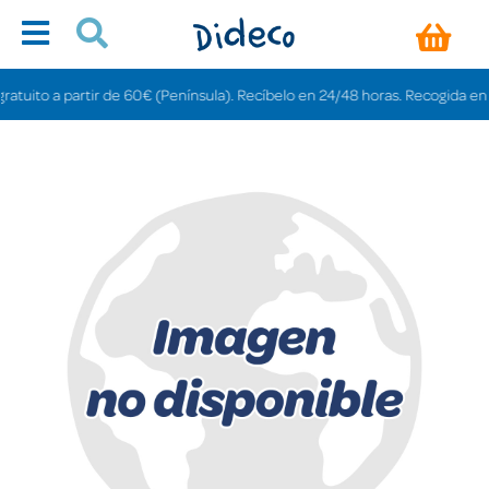
tuito a partir de 60€ (Península). Recíbelo en 24/48 horas. Recogida en tien