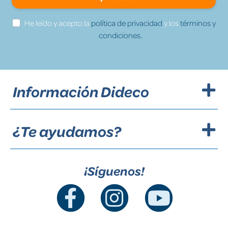
He leído y acepto la
política de privacidad
y los
términos y
condiciones.
Información Dideco
¿Te ayudamos?
¡Síguenos!