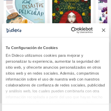
Tu Configuración de Cookies
¡Qué desastre de
Genealogía de una
24 cu
En Dideco utilizamos cookies para mejorar y
películas!
bruja
de
personalizar tu experiencia, aumentar la seguridad del
sitio web, y ofrecerte anuncios personalizados en otros
15,20€
38,75€
sitios web y en redes sociales. Además, compartimos
16,00€
información sobre el uso de nuestra web con nuestros
Comprar
Comprar
colaboradores de confianza de redes sociales, publicidad
y análisis web, los cuales pueden combinarla con otra
información recopilada a partir del uso que hayas hecho
de sus servicios. Para más información consulta la
Política de Cookies
y la
Política de Privacidad
.