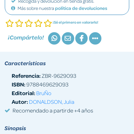
Recogida y devolución en tienda gratis.
Más sobre nuestra
política de devoluciones
¡Sé el primero en valorarlo!
¡Compártelo!
Características
Referencia:
ZBR-9629093
ISBN:
9788469629093
Editorial:
BruÑo
Autor:
DONALDSON, Julia
Recomendado a partir de +4 años
Sinopsis