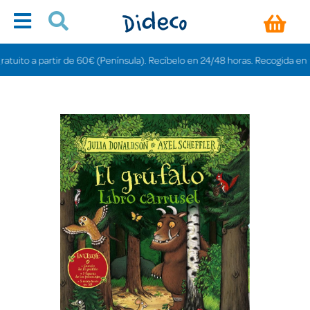
to a partir de 60€ (Península). Recíbelo en 24/48 horas. Recogida en tienda