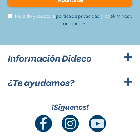
He leído y acepto la
política de privacidad
y los
términos y
condiciones.
Información Dideco
¿Te ayudamos?
¡Síguenos!