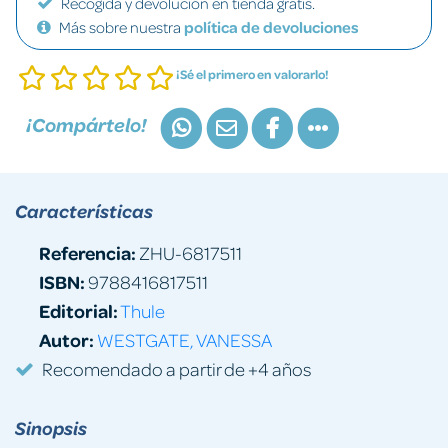
Recogida y devolución en tienda gratis.
Más sobre nuestra
política de devoluciones
¡Sé el primero en valorarlo!
¡Compártelo!
Características
Referencia:
ZHU-6817511
ISBN:
9788416817511
Editorial:
Thule
Autor:
WESTGATE, VANESSA
Recomendado a partir de +4 años
Sinopsis