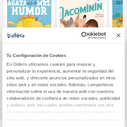
Tu Configuración de Cookies
Ágata está de mal
Jacominín
La m
En Dideco utilizamos cookies para mejorar y
humor
personalizar tu experiencia, aumentar la seguridad del
sitio web, y ofrecerte anuncios personalizados en otros
sitios web y en redes sociales. Además, compartimos
12,60€
17,40€
información sobre el uso de nuestra web con nuestros
Comprar
Comprar
colaboradores de confianza de redes sociales, publicidad
y análisis web, los cuales pueden combinarla con otra
información recopilada a partir del uso que hayas hecho
de sus servicios. Para más información consulta la
Política de Cookies
y la
Política de Privacidad
.