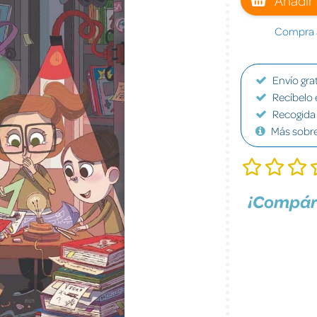
Compra a
Envío grat
Recíbelo 
Recogida 
Más sobr
¡Compár