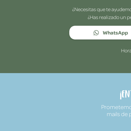
¿Necesitas que te ayudemos
¿Has realizado un p
WhatsApp
Hora
¡E
Prometemos 
mails de 