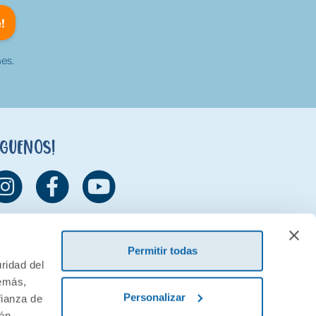
!
es.
íguenos!
Permitir todas
ridad del
demás,
Personalizar
fianza de
ión