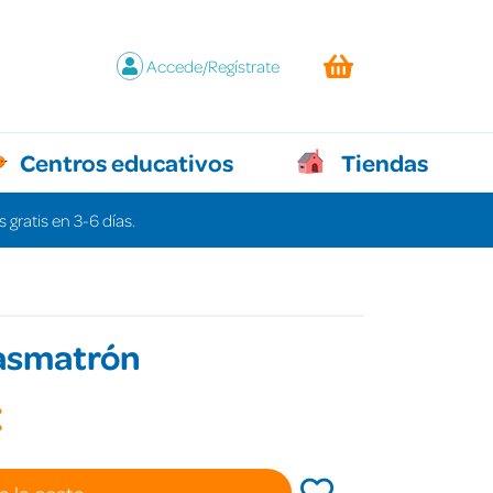
Accede/Regístrate
Centros educativos
Tiendas
 gratis en 3-6 días.
tasmatrón
€
a la cesta