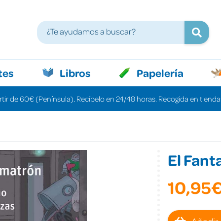
tes
Libros
Papelería
rtir de 60€ (Península). Recíbelo en 24/48 horas. Recogida en tiendas
El Fan
10,95
Añadir 