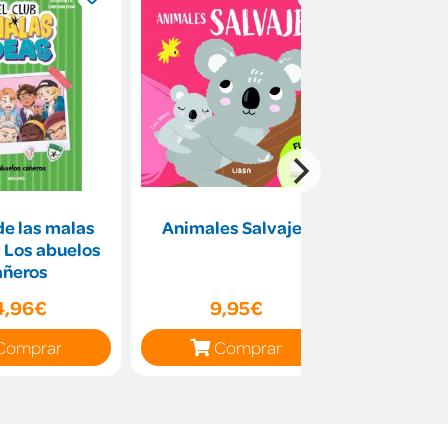
 de las malas
Animales Salvajes
Mult
- Los abuelos
Shak
añeros
4,96€
9,95€
10
Comprar
Comprar
C