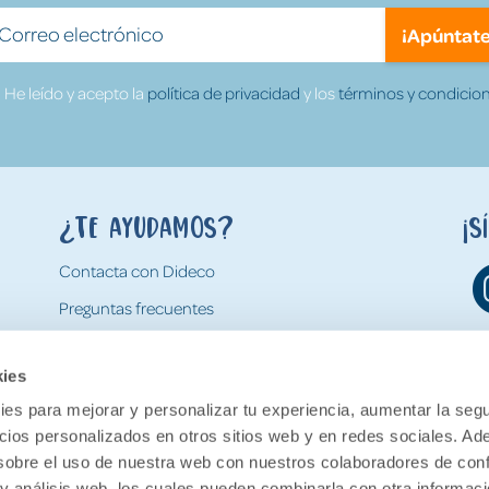
¡Apúntate
He leído y acepto la
política de privacidad
y los
términos y condicion
¿Te ayudamos?
¡S
Contacta con Dideco
Preguntas frecuentes
Formas de pago
kies
Gastos y condiciones de envío
es para mejorar y personalizar tu experiencia, aumentar la segu
Devoluciones
ncios personalizados en otros sitios web y en redes sociales. A
obre el uso de nuestra web con nuestros colaboradores de con
 y análisis web, los cuales pueden combinarla con otra informac