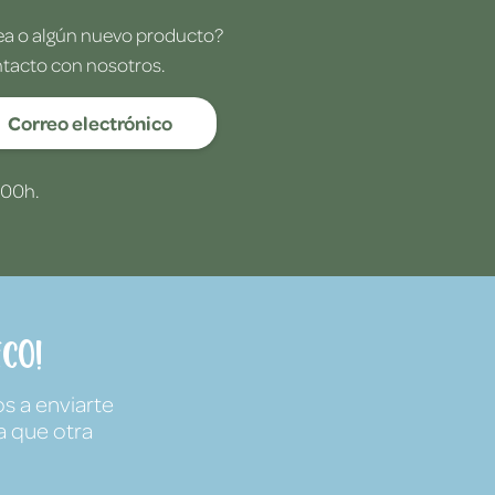
dea o algún nuevo producto?
ntacto con nosotros.
Correo electrónico
:00h.
co!
s a enviarte
a que otra