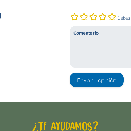
n
Debes i
Envía tu opinión
¿Te ayudamos?