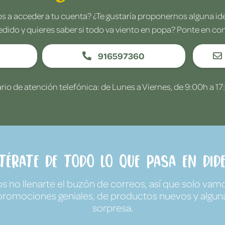
 a acceder a tu cuenta? ¿Te gustaría proponernos alguna i
edido y quieres saber si todo va viento en popa? Ponte en co
916597360
rio de atención telefónica: de Lunes a Viernes, de 9:00h a 17
ntérate de todo lo que pasa en Dide
no llenarte el buzón de correos, así que solo vamo
promociones geniales, de productos nuevos y algun
sorpresa.