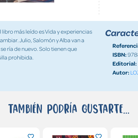
Caracte
l libro más leído es Vida y experiencias
cambiar. Julio, Salomón y Alba van a
Referenci
 se ría de nuevo. Solo tienen que
ISBN:
978
illa prohibida.
Editorial:
Autor:
LO
También podría gustarte...