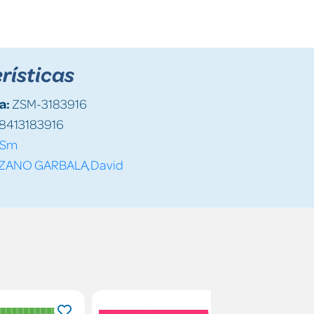
rísticas
a:
ZSM-3183916
8413183916
Sm
ZANO GARBALA,David