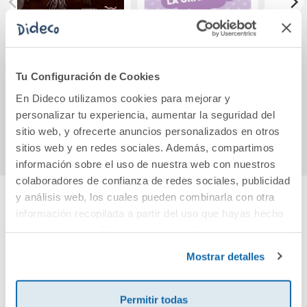
Cinco ratoncitos
Lyniel. La gran
Pack
boda - Edición de
España
Tu Configuración de Cookies
14,00€
14,96€
En Dideco utilizamos cookies para mejorar y
personalizar tu experiencia, aumentar la seguridad del
Comprar
Comprar
sitio web, y ofrecerte anuncios personalizados en otros
sitios web y en redes sociales. Además, compartimos
información sobre el uso de nuestra web con nuestros
colaboradores de confianza de redes sociales, publicidad
y análisis web, los cuales pueden combinarla con otra
información recopilada a partir del uso que hayas hecho
Cuéntanos tu opinión
de sus servicios. Para más información consulta la
Política de Cookies
y la
Política de Privacidad
.
Mostrar detalles
¡Sé el primero en valorar este producto!
Permitir todas