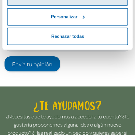
Debes iniciar sesión para poder valorarlo
Personalizar
Rechazar todas
Envía tu opinión
¿Te ayudamos?
¿Necesitas que te ayudemos a acceder a tu cuenta? ¿Te
gustaría proponernos alguna idea o algún nuevo
producto? ¿Has realizado un pedido y quieres saber si