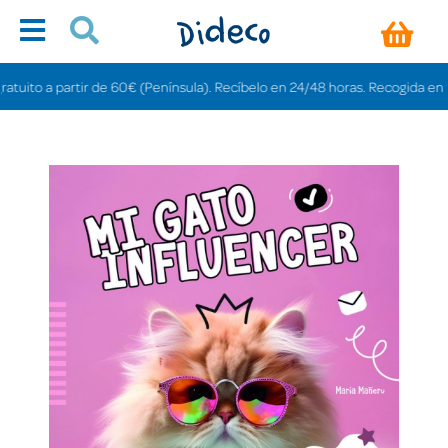
to a partir de 60€ (Península). Recíbelo en 24/48 horas. Recogida en tienda