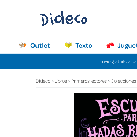
Outlet
Texto
Jugue
Envío gratuito a pa
Dideco
Libros
Primeros lectores
Colecciones d