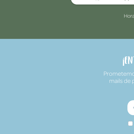
Hora
¡E
Prometemos 
mails de 