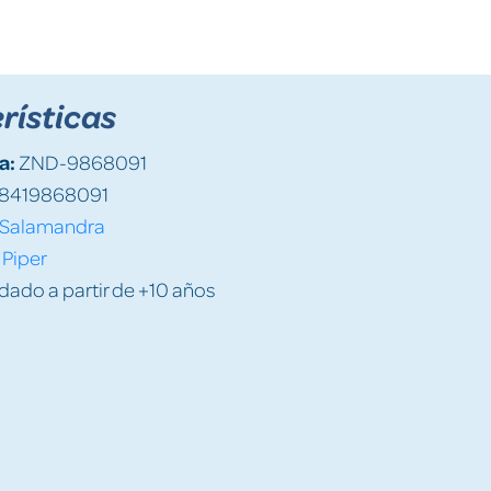
rísticas
a:
ZND-9868091
8419868091
Salamandra
 Piper
do a partir de +10 años