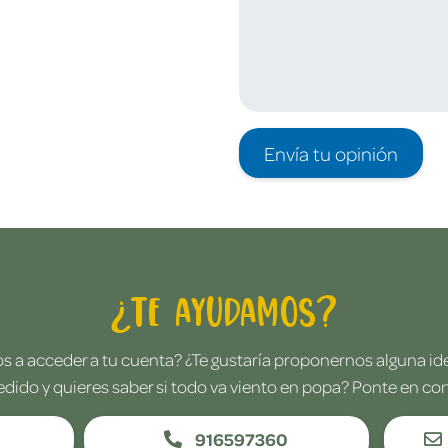
Envía tu opinión
¿Te ayudamos?
 a acceder a tu cuenta? ¿Te gustaría proponernos alguna i
edido y quieres saber si todo va viento en popa? Ponte en co
916597360