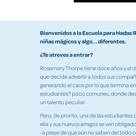
Bienvenidos a la Escuela para Hadas R
niñas mágicos y algo... diferentes.
¿Te atreves a entrar?
Rosemary Thorpe tiene doce años y el d
que decide advertir a todos sus compañe
generando el caos por lo que termina e
estudiantes? poco comunes, donde desc
un talento peculiar.
Pero, de pronto, una de las estudiantes 
ella y sus nuevos amigos se ven obligad
-a pesar de que aún no saben del todo