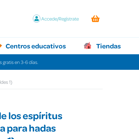
Accede/Regístrate
Centros educativos
Tiendas
 gratis en 3-6 días.
ldes 1)
e los espíritus
a para hadas