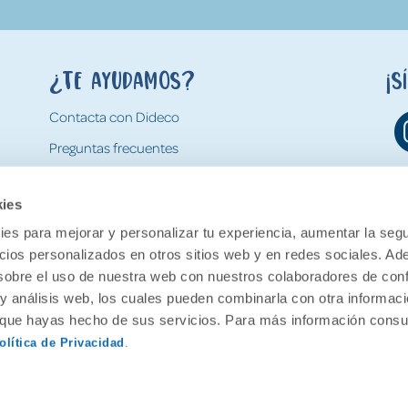
¿Te ayudamos?
¡S
Contacta con Dideco
Preguntas frecuentes
Formas de pago
kies
Gastos y condiciones de envío
es para mejorar y personalizar tu experiencia, aumentar la segu
Devoluciones
ncios personalizados en otros sitios web y en redes sociales. A
obre el uso de nuestra web con nuestros colaboradores de con
 y análisis web, los cuales pueden combinarla con otra informac
o que hayas hecho de sus servicios. Para más información consul
olítica de Privacidad
.
ervados.
Aviso legal
Política de pr