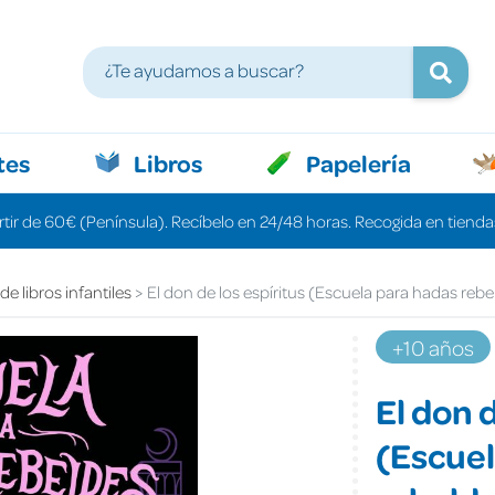
tes
Libros
Papelería
rtir de 60€ (Península). Recíbelo en 24/48 horas. Recogida en tiendas
e libros infantiles
El don de los espíritus (Escuela para hadas rebe
+10 años
El don d
(Escuel