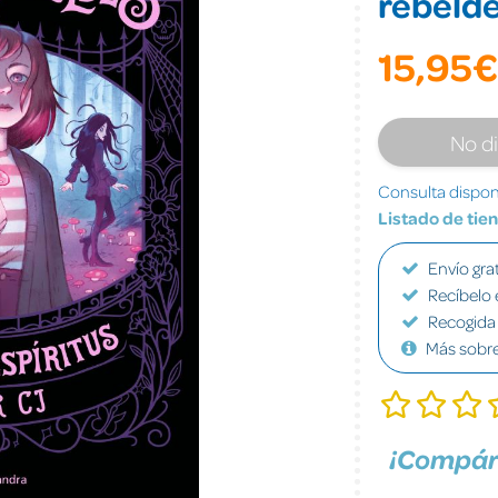
rebelde
15,95€
No d
Consulta disponi
Listado de tie
Envío grat
Recíbelo 
Recogida 
Más sobr
¡Compár