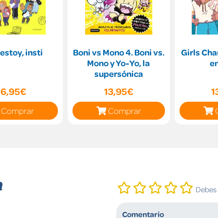
estoy, insti
Boni vs Mono 4. Boni vs.
Girls Cha
Mono y Yo-Yo, la
en
supersónica
16,95€
13,95€
1
Comprar
Comprar
n
Debes i