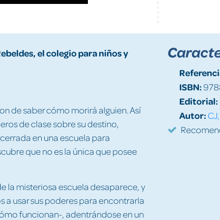
Caracte
ebeldes, el colegio para niños y
Referenci
ISBN:
978
Editorial:
on de saber cómo morirá alguien. Así
Autor:
CJ,
ros de clase sobre su destino,
Recomenda
ncerrada en una escuela para
ubre que no es la única que posee
de la misteriosa escuela desaparece, y
os a usar sus poderes para encontrarla
 cómo funcionan-, adentrándose en un