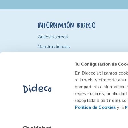
Información Dideco
Quiénes somos
Nuestras tiendas
Trabaja con nosotros
Tu Configuración de Coo
Tarjeta Regalo Dideco
En Dideco utilizamos cooki
sitio web, y ofrecerte anu
compartimos información s
redes sociales, publicidad
recopilada a partir del us
Política de Cookies
y la
P
2026 Feran. Todos los derechos quedan res