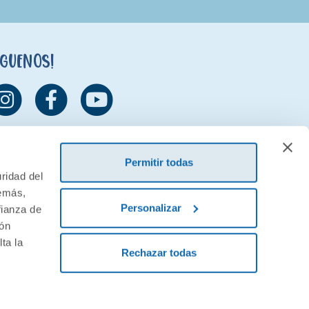
íguenos!
Permitir todas
ridad del
demás,
Personalizar
fianza de
ión
ta la
Rechazar todas
ivacidad
Condiciones generales de contratación