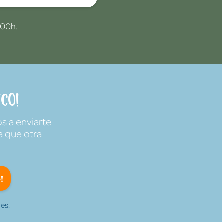
:00h.
co!
s a enviarte
a que otra
!
es.