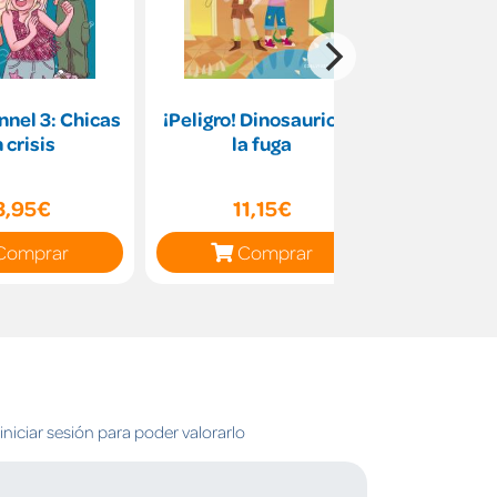
nnel 3: Chicas
¡Peligro! Dinosaurios a
Daniel ti
 crisis
la fuga
3,95€
11,15€
10
Comprar
Comprar
C
niciar sesión para poder valorarlo