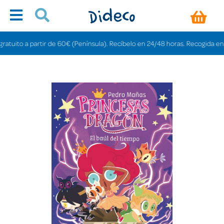
uito a partir de 60€ (Península). Recíbelo en 24/48 horas. Recogida en tiend