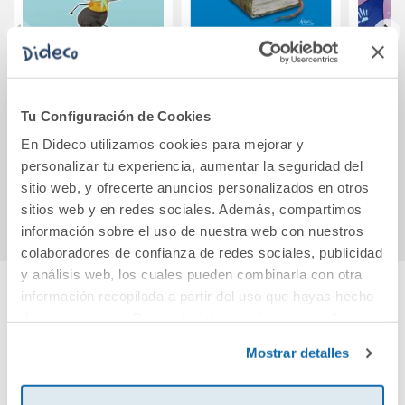
Los bichos van al
Háblame del sol
Drea
cole, 4. De
lému
Tu Configuración de Cookies
excursión, ¡qué
diversión!
En Dideco utilizamos cookies para mejorar y
7,50€
9,50€
personalizar tu experiencia, aumentar la seguridad del
sitio web, y ofrecerte anuncios personalizados en otros
Comprar
Comprar
sitios web y en redes sociales. Además, compartimos
información sobre el uso de nuestra web con nuestros
colaboradores de confianza de redes sociales, publicidad
y análisis web, los cuales pueden combinarla con otra
información recopilada a partir del uso que hayas hecho
Cuéntanos tu opinión
de sus servicios. Para más información consulta la
Política de Cookies
y la
Política de Privacidad
.
Mostrar detalles
¡Sé el primero en valorar este producto!