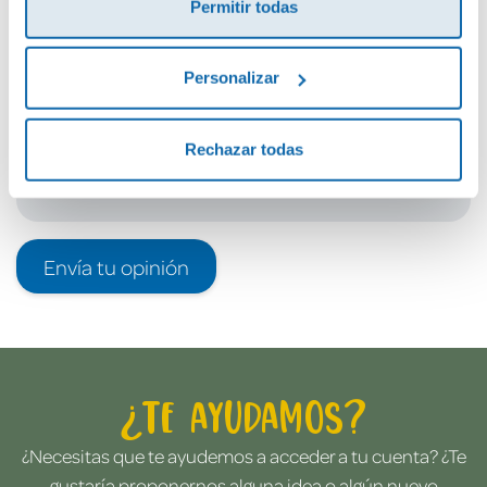
Permitir todas
Debes iniciar sesión para poder valorarlo
Personalizar
Rechazar todas
Envía tu opinión
¿Te ayudamos?
¿Necesitas que te ayudemos a acceder a tu cuenta? ¿Te
gustaría proponernos alguna idea o algún nuevo