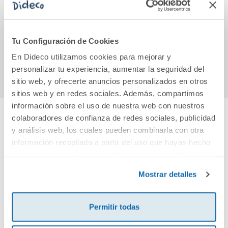
Huesos en el hoyo y
es un pringao
des
una manzana de
oro
9,95€
14,50€
Tu Configuración de Cookies
En Dideco utilizamos cookies para mejorar y
Comprar
Comprar
personalizar tu experiencia, aumentar la seguridad del
sitio web, y ofrecerte anuncios personalizados en otros
sitios web y en redes sociales. Además, compartimos
información sobre el uso de nuestra web con nuestros
colaboradores de confianza de redes sociales, publicidad
Cuéntanos tu opinión
y análisis web, los cuales pueden combinarla con otra
información recopilada a partir del uso que hayas hecho
de sus servicios. Para más información consulta la
¡Sé el primero en valorar este producto!
Política de Cookies
y la
Política de Privacidad
.
Mostrar detalles
Debes iniciar sesión para poder valorarlo
Permitir todas