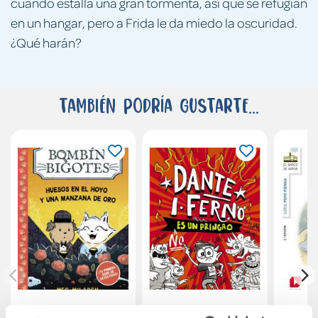
cuando estalla una gran tormenta, así que se refugian
en un hangar, pero a Frida le da miedo la oscuridad.
¿Qué harán?
También podría gustarte...
Bombín y Bigotes 1:
Dante I. Ferno no
Pepe