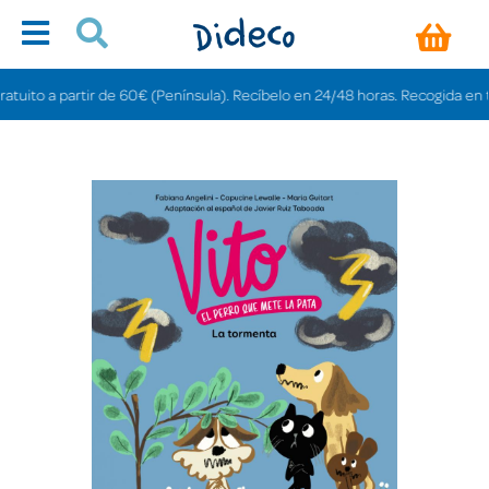
to a partir de 60€ (Península). Recíbelo en 24/48 horas. Recogida en tienda