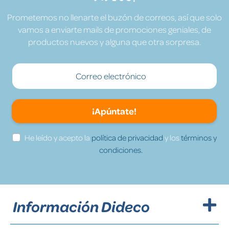
Prometemos no llenarte el buzón de correos, así que solo
vamos a enviarte mails de promociones geniales, de
productos nuevos y alguna que otra sorpresa.
¡Apúntate!
He leído y acepto la
política de privacidad
y los
términos y
condiciones.
Información Dideco