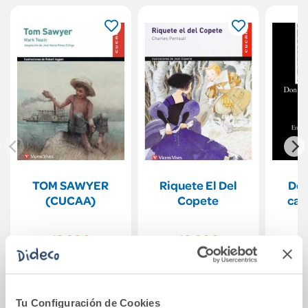
TOM SAWYER
Riquete El Del
Don
(CUCAA)
Copete
cal
12,90€
10,90€
Comprar
Comprar
Tu Configuración de Cookies