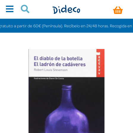
ito a partir de 60€ (Península). Recíbelo en 24/48 horas. Recogida en tiend