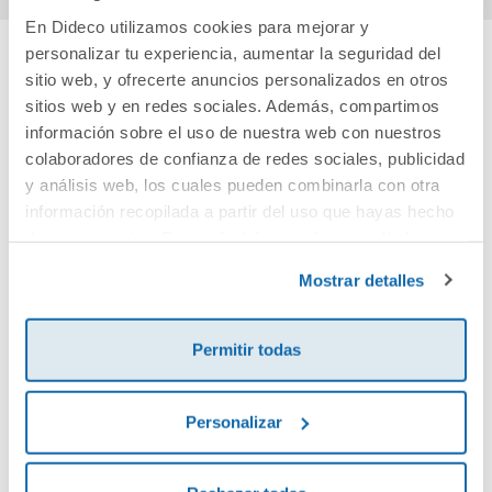
En Dideco utilizamos cookies para mejorar y
personalizar tu experiencia, aumentar la seguridad del
sitio web, y ofrecerte anuncios personalizados en otros
Cuéntanos tu opinión
sitios web y en redes sociales. Además, compartimos
información sobre el uso de nuestra web con nuestros
¡Sé el primero en valorar este producto!
colaboradores de confianza de redes sociales, publicidad
y análisis web, los cuales pueden combinarla con otra
información recopilada a partir del uso que hayas hecho
Debes iniciar sesión para poder valorarlo
de sus servicios. Para más información consulta la
Política de Cookies
y la
Política de Privacidad
.
Mostrar detalles
Permitir todas
Personalizar
Envía tu opinión