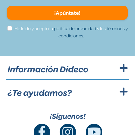
¡Apúntate!
He leído y acepto la
política de privacidad
y los
términos y
condiciones.
Información Dideco
¿Te ayudamos?
¡Síguenos!