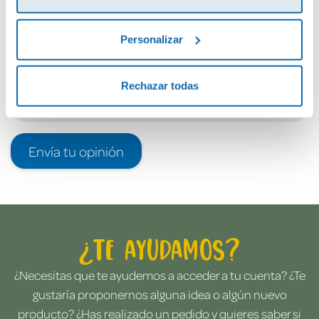
Debes iniciar sesión para poder valorarlo
Personalizar
Rechazar todas
Envía tu opinión
¿Te ayudamos?
¿Necesitas que te ayudemos a acceder a tu cuenta? ¿Te
gustaría proponernos alguna idea o algún nuevo
producto? ¿Has realizado un pedido y quieres saber si