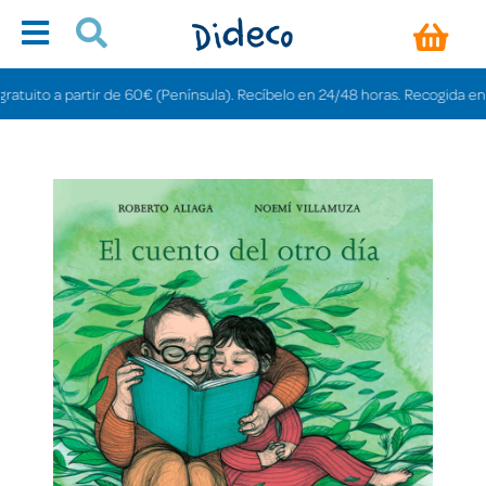
ito a partir de 60€ (Península). Recíbelo en 24/48 horas. Recogida en tiend