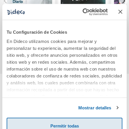
Diario de Anne
La memoria de los
Elin
Frank
seres perdidos
Tu Configuración de Cookies
11,95€
12,50€
En Dideco utilizamos cookies para mejorar y
personalizar tu experiencia, aumentar la seguridad del
Comprar
Comprar
sitio web, y ofrecerte anuncios personalizados en otros
sitios web y en redes sociales. Además, compartimos
información sobre el uso de nuestra web con nuestros
colaboradores de confianza de redes sociales, publicidad
y análisis web, los cuales pueden combinarla con otra
información recopilada a partir del uso que hayas hecho
Cuéntanos tu opinión
de sus servicios. Para más información consulta la
Política de Cookies
y la
Política de Privacidad
.
Mostrar detalles
¡Sé el primero en valorar este producto!
Permitir todas