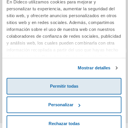
En Dideco utilizamos cookies para mejorar y
personalizar tu experiencia, aumentar la seguridad del
sitio web, y ofrecerte anuncios personalizados en otros
sitios web y en redes sociales. Además, compartimos
información sobre el uso de nuestra web con nuestros
colaboradores de confianza de redes sociales, publicidad
y análisis web, los cuales pueden combinarla con otra
información recopilada a partir del uso que hayas hecho
de sus servicios. Para más información consulta la
Política de Cookies
y la
Política de Privacidad
.
Cómo convertir a
Continente animal
Si
Mostrar detalles
tus padres en
superestrellas
Permitir todas
14,90€
16,00€
Comprar
Comprar
Personalizar
Rechazar todas