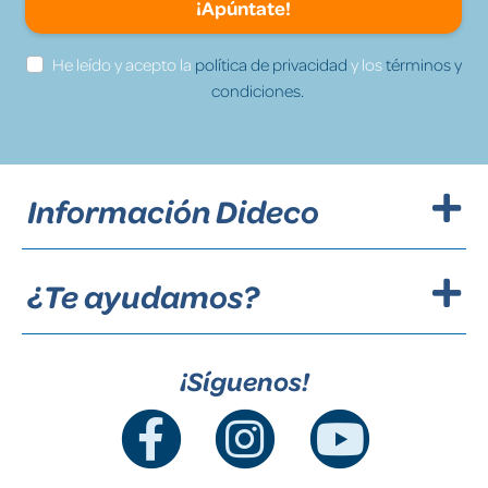
¡Apúntate!
He leído y acepto la
política de privacidad
y los
términos y
condiciones.
Información Dideco
¿Te ayudamos?
¡Síguenos!