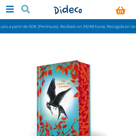
 a partir de 60€ (Península). Recíbelo en 24/48 horas. Recogida en tiendas 