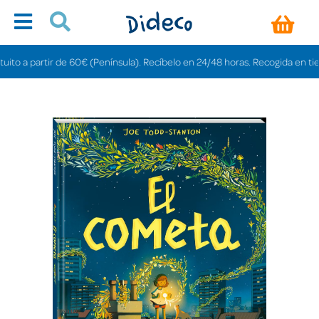
 a partir de 60€ (Península). Recíbelo en 24/48 horas. Recogida en tiendas 