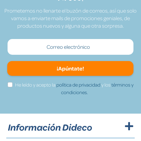
Prometemos no llenarte el buzón de correos, así que solo
vamos a enviarte mails de promociones geniales, de
productos nuevos y alguna que otra sorpresa.
¡Apúntate!
He leído y acepto la
política de privacidad
y los
términos y
condiciones.
Información Dideco