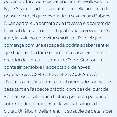
poden portar a viure experiències meravelloses. La
Nyla s?ha traslladat a la ciutat, però ella no deixa de
pensar en tot el que enyora de la seva casa d?abans.
Quan apareix un cometa que travessa els carrers de
la ciutat i la resplendor del qual és cada vegada més
gran, la Nyla no pot evitar seguir-lo... Però el que
comença com una escapada podria acabar sent el
que finalment la farà sentir com a casa. Del premiat
creador de llibres il·lustrats Joe Todd-Stanton, un
conte sincer sobre l?acceptació de noves
experiències. ASPECTES A DESTACAR A través
d'aquesta història coneixem el procés de canviar de
casa tant en l'aspecte pràctic, com des del punt de
vista emocional. És una història perfecta per parlar
sobre les diferències entre la vida al camp i a la
ciutat. Un àlbum bellament il·lustrat ple de detalls per