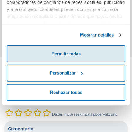
colaboradores de confianza de redes sociales, publicidad
lo
y análisis web, los cuales pueden combinarla con otra
información recopilada a partir del uso que hayas hecho
19,90€
15,90€
de sus servicios. Para más información consulta la
Política de Cookies
y la
Política de Privacidad
.
Comprar
Comprar
Mostrar detalles
Permitir todas
Personalizar
Cuéntanos tu opinión
¡Sé el primero en valorar este producto!
Rechazar todas
Debes iniciar sesión para poder valorarlo