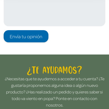
Envía tu opinión
¿Te ayudamos?
¿Necesitas que te ayudemos a acceder a tu cuenta? ¿Te
gustaría proponernos alguna idea o algún nuevo
producto? ¿Has realizado un pedido y quieres saber si
todo va viento en popa? Ponte en contacto con
nosotros.