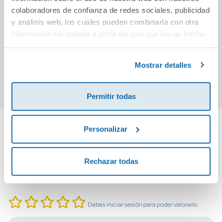
El truco de los
La revolución de la
Si
colaboradores de confianza de redes sociales, publicidad
espejos
glucosa
y análisis web, los cuales pueden combinarla con otra
información recopilada a partir del uso que hayas hecho
de sus servicios. Para más información consulta la
10,95€
9,95€
Política de Cookies
y la
Política de Privacidad
.
Mostrar detalles
Comprar
Comprar
Permitir todas
Personalizar
Cuéntanos tu opinión
Rechazar todas
¡Sé el primero en valorar este producto!
Debes iniciar sesión para poder valorarlo