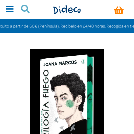
o a partir de 60€ (Península). Recíbelo en 24/48 horas. Recogida en tiendas