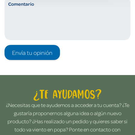
Envía tu opinión
¿Te ayudamos?
¿Necesitas que te ayudemos a acceder a tu cuenta? ¿Te
gustaría proponernos alguna idea o algún nuevo
producto? ¿Has realizado un pedido y quieres saber si
todo va viento en popa? Ponte en contacto con