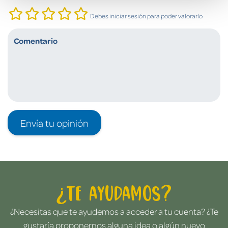
Debes iniciar sesión para poder valorarlo
Envía tu opinión
¿Te ayudamos?
¿Necesitas que te ayudemos a acceder a tu cuenta? ¿Te
gustaría proponernos alguna idea o algún nuevo