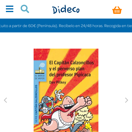
 a partir de 60€ (Península). Recíbelo en 24/48 horas. Recogida en tiendas 