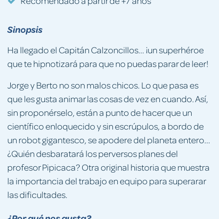
Recomendado a partir de +7 años
Sinopsis
Ha llegado el Capitán Calzoncillos... ¡un superhéroe
que te hipnotizará para que no puedas parar de leer!
Jorge y Berto no son malos chicos. Lo que pasa es
que les gusta animar las cosas de vez en cuando. Así,
sin proponérselo, están a punto de hacer que un
científico enloquecido y sin escrúpulos, a bordo de
un robot gigantesco, se apodere del planeta entero...
¿Quién desbaratará los perversos planes del
profesor Pipicaca? Otra original historia que muestra
la importancia del trabajo en equipo para superarar
las dificultades.
¿Por qué nos gusta?