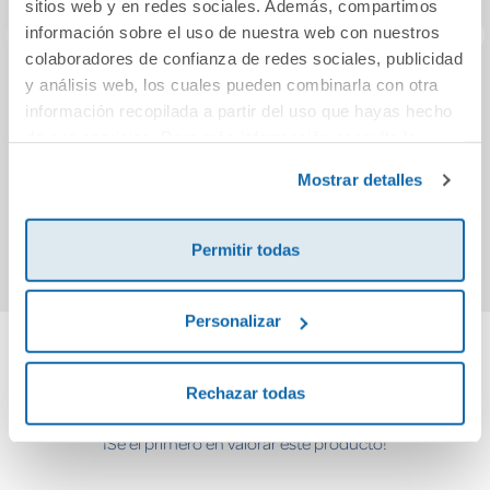
sitios web y en redes sociales. Además, compartimos
información sobre el uso de nuestra web con nuestros
colaboradores de confianza de redes sociales, publicidad
y análisis web, los cuales pueden combinarla con otra
LA NOCHE ABISAL
EL LOBO EN
Jun
información recopilada a partir del uso que hayas hecho
CALZONCILLOS 4.
Gue
de sus servicios. Para más información consulta la
¡MENUDO VAGO!
c
Política de Cookies
T
y la
Política de Privacidad
.
29,95€
14,96€
Mostrar detalles
Comprar
Comprar
Permitir todas
Personalizar
Cuéntanos tu opinión
Rechazar todas
¡Sé el primero en valorar este producto!