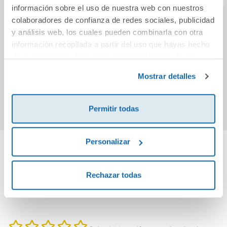
información sobre el uso de nuestra web con nuestros
colaboradores de confianza de redes sociales, publicidad
Vuelo 714 para
El Capitán
C
y análisis web, los cuales pueden combinarla con otra
Sidney (cartoné)
Calzoncillos y la
Futbo
información recopilada a partir del uso que hayas hecho
furia de la
mis
de sus servicios. Para más información consulta la
Supermujer
noch
13,90€
14,50€
Política de Cookies
y la
Política de Privacidad
.
Macroelástica
Mostrar detalles
Comprar
Comprar
Permitir todas
Personalizar
Cuéntanos tu opinión
Rechazar todas
¡Sé el primero en valorar este producto!