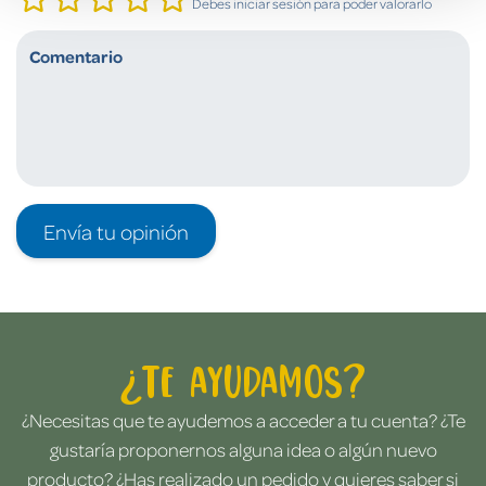
Debes iniciar sesión para poder valorarlo
Envía tu opinión
¿Te ayudamos?
¿Necesitas que te ayudemos a acceder a tu cuenta? ¿Te
gustaría proponernos alguna idea o algún nuevo
producto? ¿Has realizado un pedido y quieres saber si