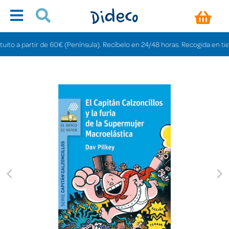
 a partir de 60€ (Península). Recíbelo en 24/48 horas. Recogida en tiendas 