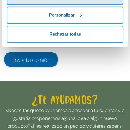
Personalizar
Rechazar todas
Envía tu opinión
¿Te ayudamos?
¿Necesitas que te ayudemos a acceder a tu cuenta? ¿Te
gustaría proponernos alguna idea o algún nuevo
producto? ¿Has realizado un pedido y quieres saber si