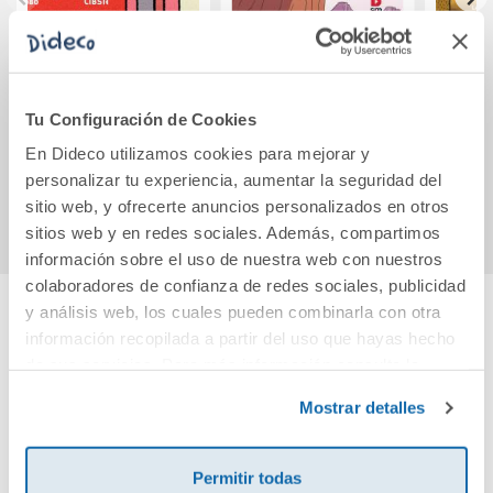
Diario de Pang 2.
Cómic Troti 1: Troti
E
Viviendo a Tu Lado
en busca del sol
Calzo
tu
Tu Configuración de Cookies
aven
11,95€
12,95€
En Dideco utilizamos cookies para mejorar y
personalizar tu experiencia, aumentar la seguridad del
Comprar
Comprar
sitio web, y ofrecerte anuncios personalizados en otros
sitios web y en redes sociales. Además, compartimos
información sobre el uso de nuestra web con nuestros
colaboradores de confianza de redes sociales, publicidad
y análisis web, los cuales pueden combinarla con otra
información recopilada a partir del uso que hayas hecho
Cuéntanos tu opinión
de sus servicios. Para más información consulta la
Política de Cookies
y la
Política de Privacidad
.
¡Sé el primero en valorar este producto!
Mostrar detalles
Permitir todas
Debes iniciar sesión para poder valorarlo