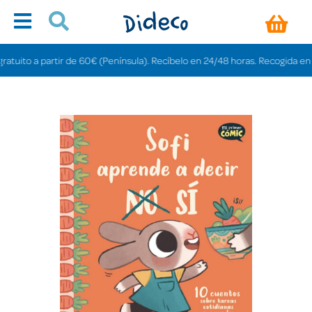
uito a partir de 60€ (Península). Recíbelo en 24/48 horas. Recogida en tiend