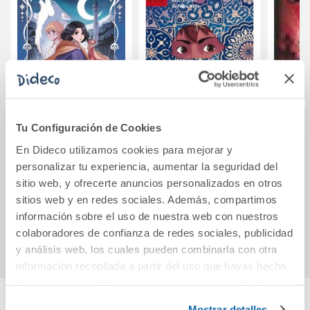
Tu Configuración de Cookies
Crónicas de la
La historia de Iqbal
Policá
En Dideco utilizamos cookies para mejorar y
Torre I: El Valle de
de d
personalizar tu experiencia, aumentar la seguridad del
los Lobos
sitio web, y ofrecerte anuncios personalizados en otros
15,95€
10,95€
sitios web y en redes sociales. Además, compartimos
información sobre el uso de nuestra web con nuestros
Comprar
Comprar
colaboradores de confianza de redes sociales, publicidad
y análisis web, los cuales pueden combinarla con otra
información recopilada a partir del uso que hayas hecho
de sus servicios. Para más información consulta la
Política de Cookies
y la
Política de Privacidad
.
Mostrar detalles