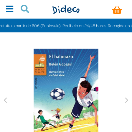
to a partir de 60€ (Península). Recíbelo en 24/48 horas. Recogida en tienda