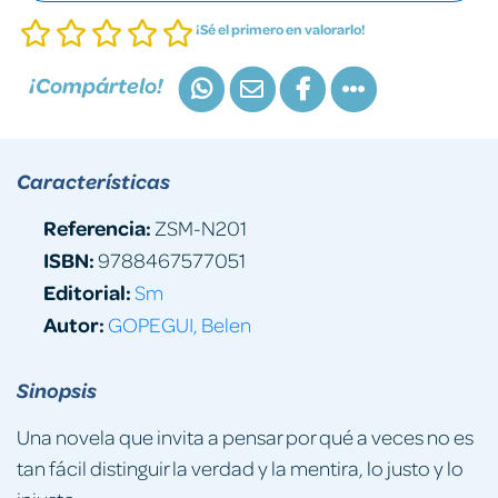
¡Sé el primero en valorarlo!
¡Compártelo!
Características
Referencia:
ZSM-N201
ISBN:
9788467577051
Editorial:
Sm
Autor:
GOPEGUI, Belen
Sinopsis
Una novela que invita a pensar por qué a veces no es
tan fácil distinguir la verdad y la mentira, lo justo y lo