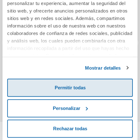
personalizar tu experiencia, aumentar la seguridad del
sitio web, y ofrecerte anuncios personalizados en otros
sitios web y en redes sociales. Además, compartimos
información sobre el uso de nuestra web con nuestros
colaboradores de confianza de redes sociales, publicidad
y análisis web, los cuales pueden combinarla con otra
información recopilada a partir del uso que hayas hecho
de sus servicios. Para más información consulta la
Ficciones (edición
La visigoda (Saga
Ciuda
Política de Cookies
y la
Política de Privacidad
.
especial en tapa
de la Reconquista)
(Tril
Mostrar detalles
dura)
12,95€
12,95€
Permitir todas
Comprar
Comprar
Personalizar
Rechazar todas