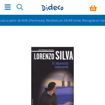
a partir de 60€ (Península). Recíbelo en 24/48 horas. Recogida en tiendas g