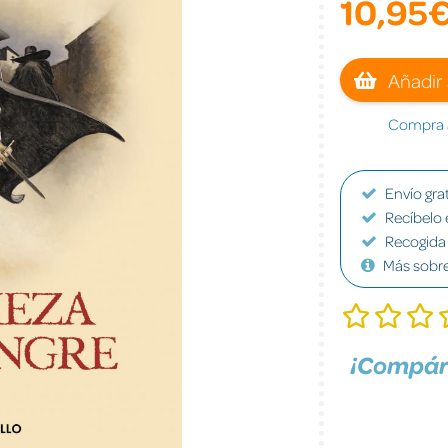
10,95
Añadir 
Compra a
Envío grat
Recíbelo 
Recogida 
Más sobr
¡Compár