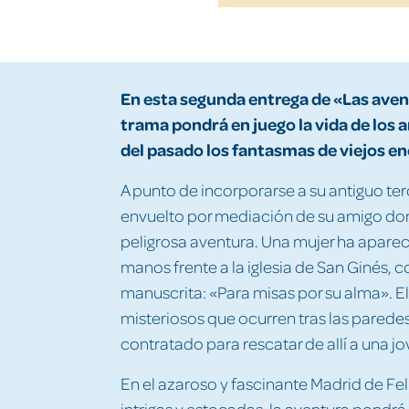
En esta segunda entrega de «Las avent
trama pondrá en juego la vida de los 
del pasado los fantasmas de viejos e
A punto de incorporarse a su antiguo terc
envuelto por mediación de su amigo do
peligrosa aventura. Una mujer ha aparec
manos frente a la iglesia de San Ginés, 
manuscrita: «Para misas por su alma». E
misteriosos que ocurren tras las parede
contratado para rescatar de allí a una jo
En el azaroso y fascinante Madrid de Feli
intrigas y estocadas, la aventura pondrá 