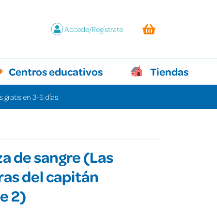
Accede/Regístrate
Centros educativos
Tiendas
 gratis en 3-6 días.
a de sangre (Las
as del capitán
e 2)