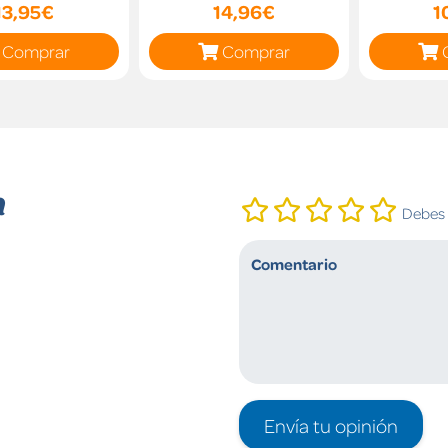
13,95€
14,96€
1
Comprar
Comprar
n
Debes i
Envía tu opinión