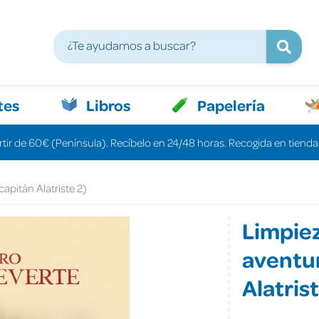
tes
Libros
Papelería
rtir de 60€ (Península). Recíbelo en 24/48 horas. Recogida en tiendas
apitán Alatriste 2)
Limpiez
aventur
Alatrist