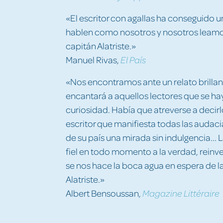
«El escritor con agallas ha conseguido 
hablen como nosotros y nosotros leamos
capitán Alatriste.»
Manuel Rivas,
El País
«Nos encontramos ante un relato brillant
encantará a aquellos lectores que se h
curiosidad. Había que atreverse a decirl
escritor que manifiesta todas las audac
de su país una mirada sin indulgencia...
fiel en todo momento a la verdad, reinve
se nos hace la boca agua en espera de la
Alatriste.»
Albert Bensoussan,
Magazine Littéraire