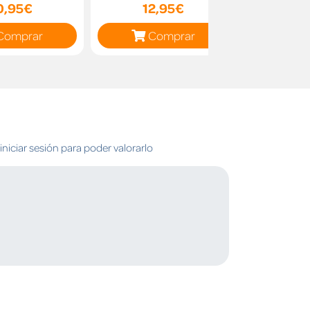
0,95€
12,95€
10
Comprar
Comprar
C
niciar sesión para poder valorarlo