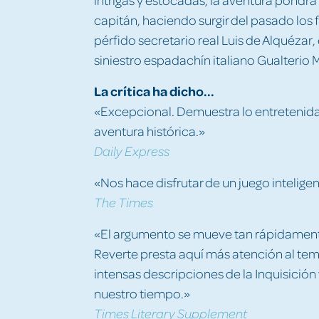
capitán, haciendo surgir del pasado los
pérfido secretario real Luis de Alquézar, 
siniestro espadachín italiano Gualterio 
La crítica ha dicho...
«Excepcional. Demuestra lo entretenida
aventura histórica.»
Daily Express
«Nos hace disfrutar de un juego inteligent
The Times
«El argumento se mueve tan rápidamente
Reverte presta aquí más atención al tem
intensas descripciones de la Inquisición
nuestro tiempo.»
Times Literary Supplement