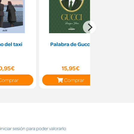
ño del taxi
Palabra de Gucci
Pecados 3
co
0,95€
15,95€
19
Comprar
Comprar
C
niciar sesión para poder valorarlo