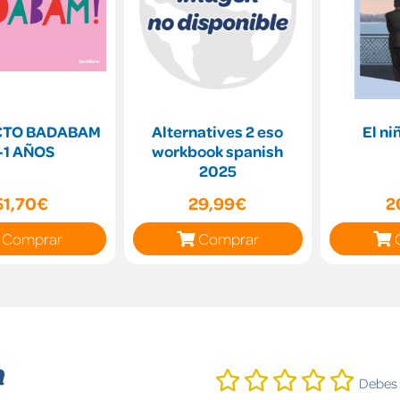
CTO BADABAM
Alternatives 2 eso
El ni
-1 AÑOS
workbook spanish
2025
51,70€
29,99€
2
Comprar
Comprar
n
Debes i