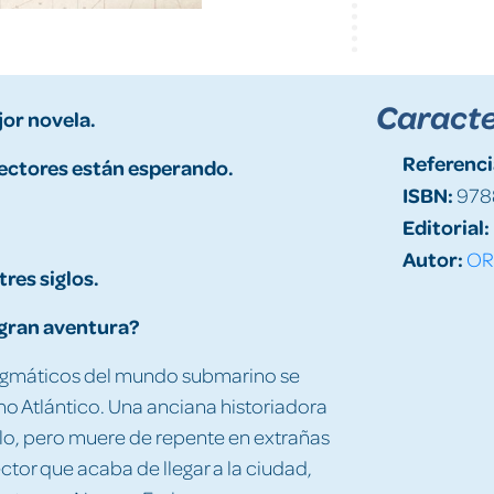
Caracte
jor novela.
Referenci
lectores están esperando.
ISBN:
978
Editorial:
Autor:
OR
res siglos.
 gran aventura?
nigmáticos del mundo submarino se
o Atlántico. Una anciana historiadora
rlo, pero muere de repente en extrañas
ctor que acaba de llegar a la ciudad,