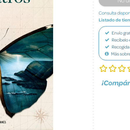
Consulta disponi
Listado de tie
Envío grat
Recíbelo 
Recogida 
Más sobr
¡Compár