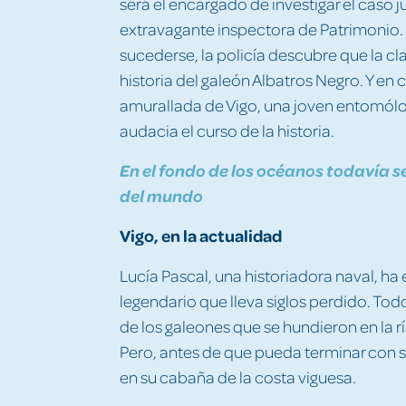
será el encargado de investigar el caso 
extravagante inspectora de Patrimonio
sucederse, la policía descubre que la cla
historia del galeón Albatros Negro. Y en 
amurallada de Vigo, una joven entomól
audacia el curso de la historia.
En el fondo de los océanos todavía se
del mundo
Vigo, en la actualidad
Lucía Pascal, una historiadora naval, ha
legendario que lleva siglos perdido. To
de los galeones que se hundieron en la r
Pero, antes de que pueda terminar con 
en su cabaña de la costa viguesa.