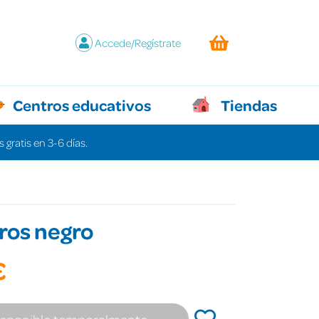
Accede/Regístrate
Centros educativos
Tiendas
 gratis en 3-6 días.
tros negro
€
isponible temporalmente