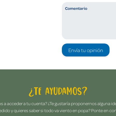
Envía tu opinión
¿Te ayudamos?
 a acceder a tu cuenta? ¿Te gustaría proponernos alguna i
edido y quieres saber si todo va viento en popa? Ponte en co