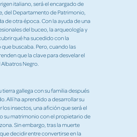
rigen italiano, será el encargado de
ire, del Departamento de Patrimonio,
da de otra época. Con la ayuda de una
esionales del buceo, la arqueología y
scubrir qué ha sucedido con la
ro que buscaba. Pero, cuando las
nden que la clave para desvelar el
l Albatros Negro.
 tierra gallega con su familia después
 Allí ha aprendido a desarrollar su
r los insectos, una afición que será el
o su matrimonio con el propietario de
zona. Sin embargo, tras la muerte
ue decidir entre convertirse en la