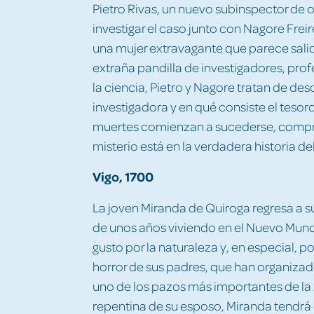
Pietro Rivas, un nuevo subinspector de o
investigar el caso junto con Nagore Fre
una mujer extravagante que parece sali
extraña pandilla de investigadores, prof
la ciencia, Pietro y Nagore tratan de de
investigadora y en qué consiste el teso
muertes comienzan a sucederse, compre
misterio está en la verdadera historia de
Vigo, 1700
La joven Miranda de Quiroga regresa a su
de unos años viviendo en el Nuevo Mundo.
gusto por la naturaleza y, en especial, po
horror de sus padres, que han organizad
uno de los pazos más importantes de la 
repentina de su esposo, Miranda tendrá q