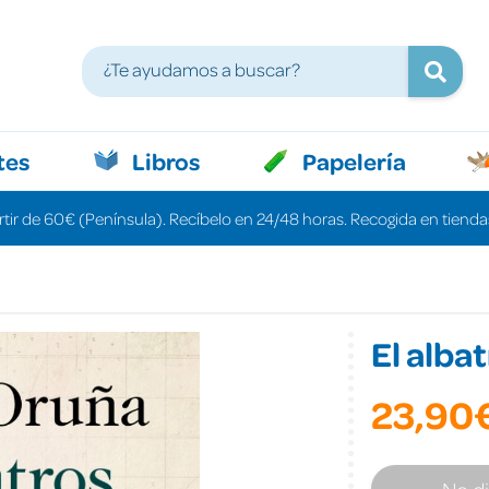
tes
Libros
Papelería
rtir de 60€ (Península). Recíbelo en 24/48 horas. Recogida en tiendas
El alba
23,90
No d