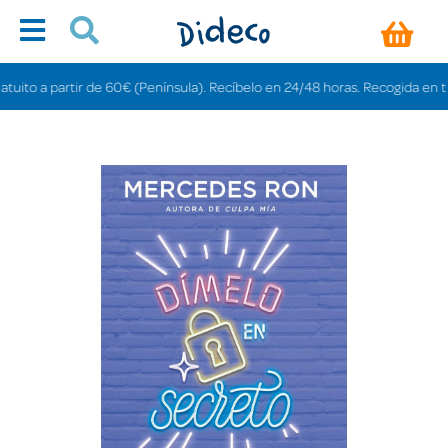
o a partir de 60€ (Península). Recíbelo en 24/48 horas. Recogida en tiendas