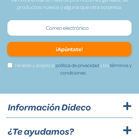
productos nuevos y alguna que otra sorpresa.
¡Apúntate!
He leído y acepto la
política de privacidad
y los
términos y
condiciones.
Información Dideco
¿Te ayudamos?