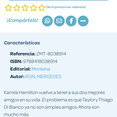
¡Sé el primero en valorarlo!
¡Compártelo!
Características
Referencia:
ZMT-8038914
ISBN:
9788418038914
Editorial:
Montena
Autor:
RON, MERCEDES
Kamila Hamilton vuelve a tener a sus dos mejores
amigos en su vida. El problema es que Taylor y Thiago
Di Bianco ya no son simples amigos. Ahora son
mucho más.