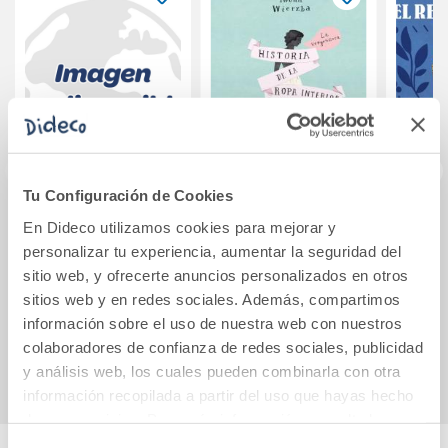
Tu Configuración de Cookies
Cuentos cruentos
La vergonzosa
El rey
En Dideco utilizamos cookies para mejorar y
historia de la ropa
personalizar tu experiencia, aumentar la seguridad del
interior
sitio web, y ofrecerte anuncios personalizados en otros
sitios web y en redes sociales. Además, compartimos
14,90€
17,95€
información sobre el uso de nuestra web con nuestros
Comprar
Comprar
colaboradores de confianza de redes sociales, publicidad
y análisis web, los cuales pueden combinarla con otra
información recopilada a partir del uso que hayas hecho
de sus servicios. Para más información consulta la
Política de Cookies
y la
Política de Privacidad
.