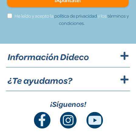
¡Apúntate!
He leído y acepto la
política de privacidad
y los
términos y
condiciones.
Información Dideco
¿Te ayudamos?
¡Síguenos!