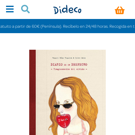
o a partir de 60€ (Península). Recíbelo en 24/48 horas. Recogida en tiendas