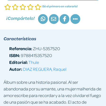
¡Sé el primero en valorarlo!
¡Compártelo!
Características
Referencia:
ZHU-5357520
ISBN:
9788415357520
Editorial:
Thule
Autor:
DIAZ REGUERA, Raquel
Álbum sobre una historia pasional. Al ser
abandonada por su amante, una mujer malherida de
amor escribe para recordar y a la vez olvidar el fuego
de una pasión que se ha acabado. El acto de