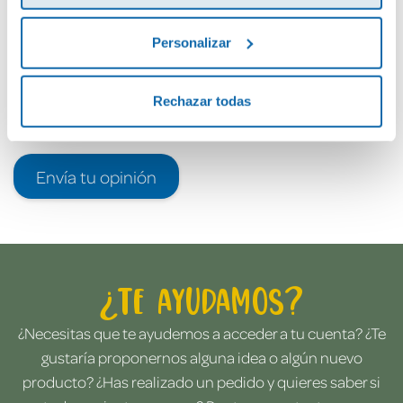
Personalizar
Rechazar todas
Envía tu opinión
¿Te ayudamos?
¿Necesitas que te ayudemos a acceder a tu cuenta? ¿Te
gustaría proponernos alguna idea o algún nuevo
producto? ¿Has realizado un pedido y quieres saber si