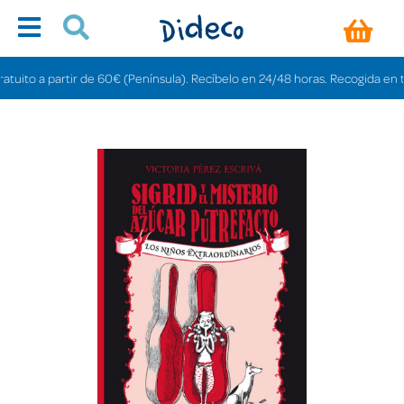
to a partir de 60€ (Península). Recíbelo en 24/48 horas. Recogida en tienda