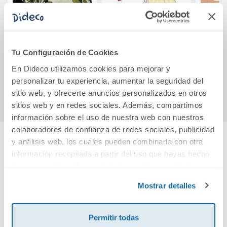
El sueño del
Mujeres
¿Dónd
caracol
Tu Configuración de Cookies
17,95€
14,96€
En Dideco utilizamos cookies para mejorar y
personalizar tu experiencia, aumentar la seguridad del
Comprar
Comprar
sitio web, y ofrecerte anuncios personalizados en otros
sitios web y en redes sociales. Además, compartimos
información sobre el uso de nuestra web con nuestros
colaboradores de confianza de redes sociales, publicidad
y análisis web, los cuales pueden combinarla con otra
Cuéntanos tu opinión
información recopilada a partir del uso que hayas hecho
de sus servicios. Para más información consulta la
Política de Cookies
y la
Política de Privacidad
.
¡Sé el primero en valorar este producto!
Mostrar detalles
Permitir todas
Debes iniciar sesión para poder valorarlo