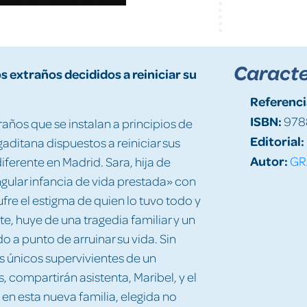
Caracte
s extraños decididos a reiniciar su
Referenci
ISBN:
978
ños que se instalan a principios de
Editorial:
aditana dispuestos a reiniciar sus
Autor:
GR
ferente en Madrid. Sara, hija de
gular infancia de vida prestada» con
fre el estigma de quien lo tuvo todo y
e, huye de una tragedia familiar y un
o a punto de arruinar su vida. Sin
s únicos supervivientes de un
 compartirán asistenta, Maribel, y el
 en esta nueva familia, elegida no