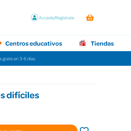
Accede/Regístrate
Centros educativos
Tiendas
 gratis en 3-6 días.
s difíciles
a la cesta