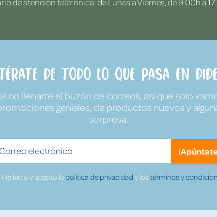
rio de atención telefónica: de Lunes a Viernes, de 9:00h a 17
ntérate de todo lo que pasa en Dide
no llenarte el buzón de correos, así que solo vamo
promociones geniales, de productos nuevos y algun
sorpresa.
¡Apúntate
He leído y acepto la
política de privacidad
y los
términos y condicion