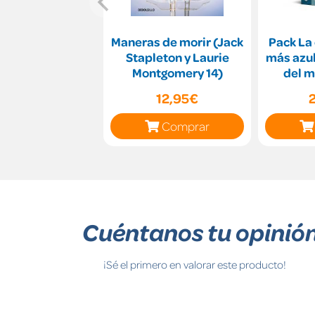
Maneras de morir (Jack
Pack La 
Stapleton y Laurie
más azul En algún lug
Montgomery 14)
del m
12,95€
Comprar
Cuéntanos tu opinió
¡Sé el primero en valorar este producto!