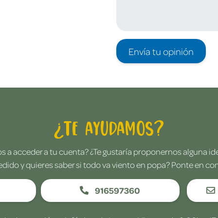
Envía tu opinión
¿Te ayudamos?
 a acceder a tu cuenta? ¿Te gustaría proponernos alguna i
edido y quieres saber si todo va viento en popa? Ponte en co
916597360