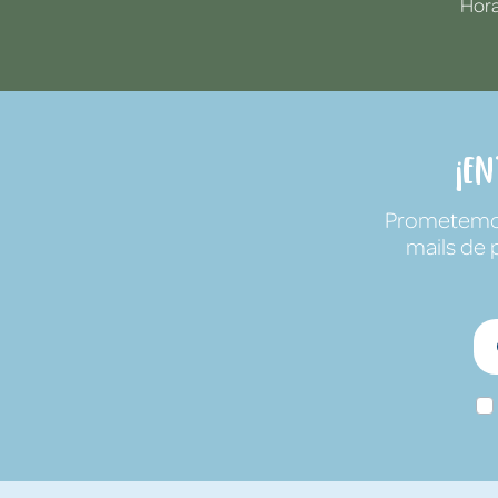
Hora
¡E
Prometemos 
mails de 