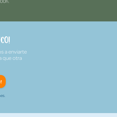
:00h.
co!
s a enviarte
a que otra
!
es.