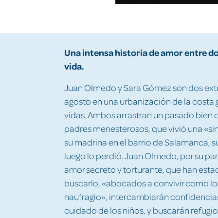
Una intensa historia de amor entre do
vida.
Juan Olmedo y Sara Gómez son dos extra
agosto en una urbanización de la costa g
vidas. Ambos arrastran un pasado bien di
padres menesterosos, que vivió una «sin
su madrina en el barrio de Salamanca, su
luego lo perdió. Juan Olmedo, por su part
amor secreto y torturante, que han estad
buscarlo, «abocados a convivir como lo
naufragio», intercambiarán confidencias,
cuidado de los niños, y buscarán refugio