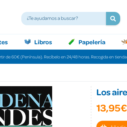
tes
Libros
Papelería
rtir de 60€ (Península). Recíbelo en 24/48 horas. Recogida en tiendas
Los aire
13,95€
Añadir 