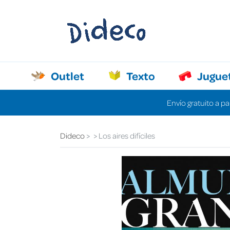
Outlet
Texto
Jugue
Envío gratuito a pa
Dideco
Los aires difíciles