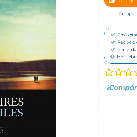
Compra a
Envío grat
Recíbelo 
Recogida 
Más sobr
¡Compár