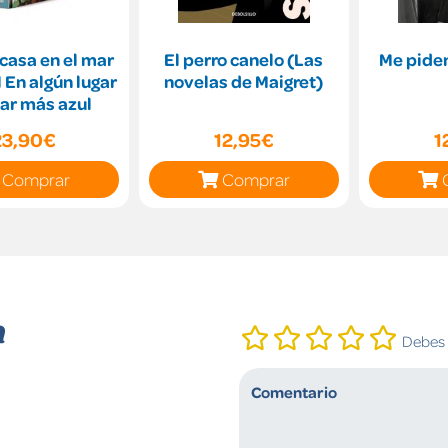
casa en el mar
El perro canelo (Las
Me piden
ar
novelas de Maigret)
ar más azul
23,90€
12,95€
1
Comprar
Comprar
n
Debes i