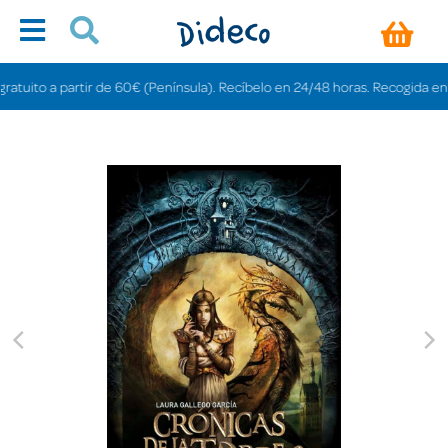
ito a partir de 60€ (Península). Recíbelo en 24/48 horas. Recogida en tiend