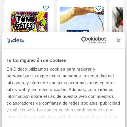
Tu Configuración de Cookies
En Dideco utilizamos cookies para mejorar y
Tom Gates: Todo
La rosa del
G
personalizar tu experiencia, aumentar la seguridad del
es genial (y
desierto
sitio web, y ofrecerte anuncios personalizados en otros
bestial)
sitios web y en redes sociales. Además, compartimos
16,95€
12,20€
información sobre el uso de nuestra web con nuestros
colaboradores de confianza de redes sociales, publicidad
Comprar
Comprar
y análisis web, los cuales pueden combinarla con otra
información recopilada a partir del uso que hayas hecho
de sus servicios. Para más información consulta la