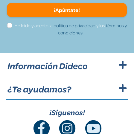
¡Apúntate!
He leído y acepto la
política de privacidad
y los
términos y
condiciones.
Información Dideco
¿Te ayudamos?
¡Síguenos!