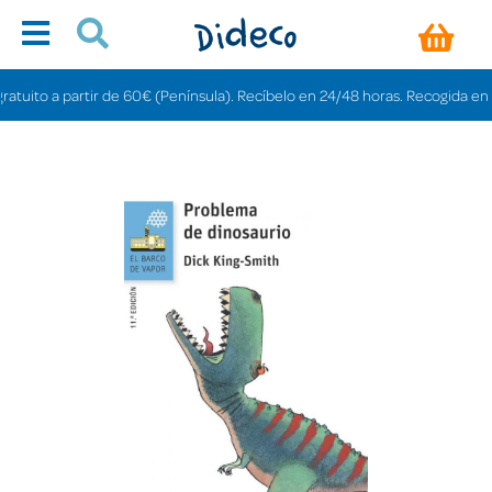
ito a partir de 60€ (Península). Recíbelo en 24/48 horas. Recogida en tiend