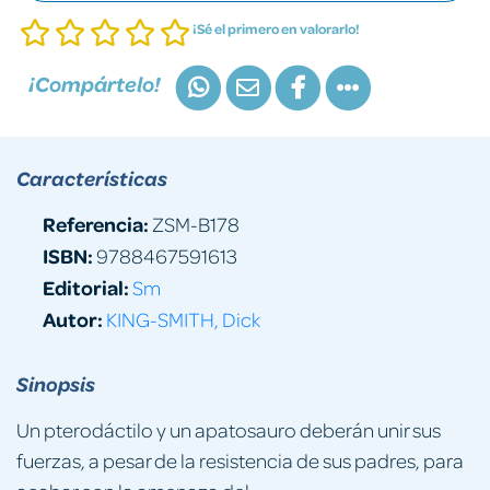
¡Sé el primero en valorarlo!
¡Compártelo!
Características
Referencia:
ZSM-B178
ISBN:
9788467591613
Editorial:
Sm
Autor:
KING-SMITH, Dick
Sinopsis
Un pterodáctilo y un apatosauro deberán unir sus
fuerzas, a pesar de la resistencia de sus padres, para