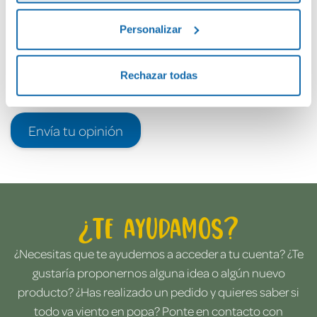
Personalizar
Rechazar todas
Envía tu opinión
¿Te ayudamos?
¿Necesitas que te ayudemos a acceder a tu cuenta? ¿Te
gustaría proponernos alguna idea o algún nuevo
producto? ¿Has realizado un pedido y quieres saber si
todo va viento en popa? Ponte en contacto con