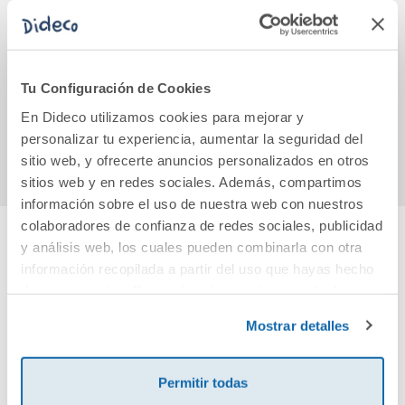
Caos en la boda
Diario de Greg 12 -
Det
Volando voy
c
Tu Configuración de Cookies
9,50€
15,95€
En Dideco utilizamos cookies para mejorar y
Comprar
Comprar
personalizar tu experiencia, aumentar la seguridad del
sitio web, y ofrecerte anuncios personalizados en otros
sitios web y en redes sociales. Además, compartimos
información sobre el uso de nuestra web con nuestros
colaboradores de confianza de redes sociales, publicidad
y análisis web, los cuales pueden combinarla con otra
Cuéntanos tu opinión
información recopilada a partir del uso que hayas hecho
de sus servicios. Para más información consulta la
Política de Cookies
¡Sé el primero en valorar este producto!
y la
Política de Privacidad
.
Mostrar detalles
Debes iniciar sesión para poder valorarlo
Permitir todas