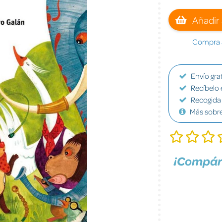
Añadir 
Compra a
Envío grat
Recíbelo 
Recogida 
Más sobr
¡Compár