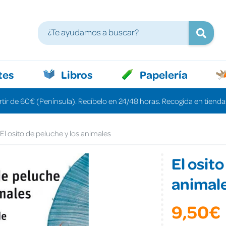
tes
Libros
Papelería
rtir de 60€ (Península). Recíbelo en 24/48 horas. Recogida en tiendas
El osito de peluche y los animales
El osito
animal
9,50€