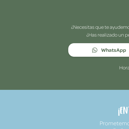
¿Necesitas que te ayudemos
¿Has realizado un p
WhatsApp
Hora
¡E
Prometemos 