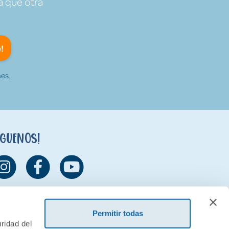
a que otra
!
es.
íguenos!
Permitir todas
ridad del