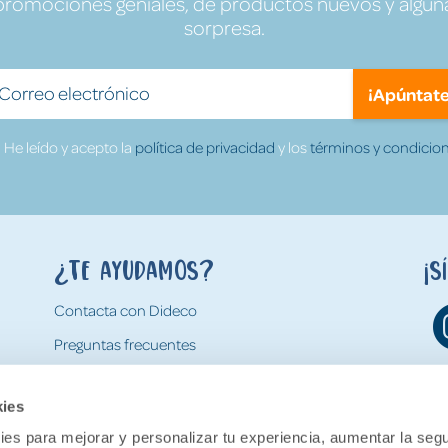
promociones geniales, de productos nuevos y algun
sorpresa.
¡Apúntate
He leído y acepto la
política de privacidad
y los
términos y condicion
¿Te ayudamos?
¡S
Contacta con Dideco
Preguntas frecuentes
Formas de pago
kies
Gastos y condiciones de envío
es para mejorar y personalizar tu experiencia, aumentar la segu
Devoluciones