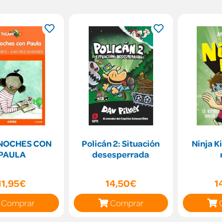
 NOCHES CON
Policán 2: Situación
Ninja Ki
PAULA
desesperrada
11,95€
14,50€
1
Comprar
Comprar