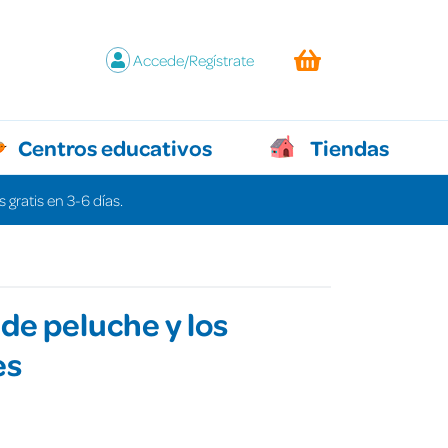
Accede/Regístrate
Centros educativos
Tiendas
 gratis en 3-6 días.
 de peluche y los
es