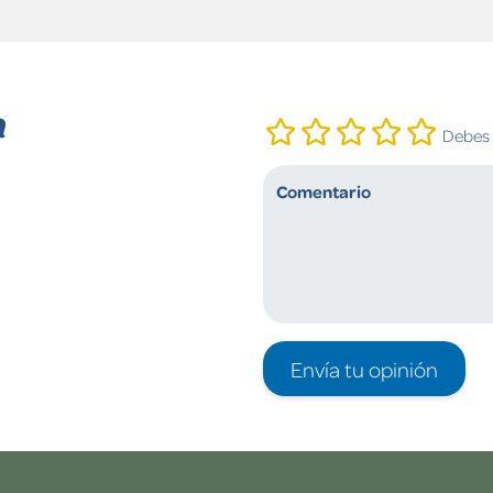
n
Debes i
Envía tu opinión