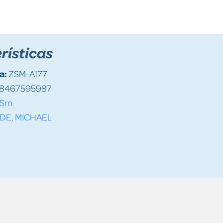
rísticas
a:
ZSM-A177
8467595987
Sm
DE, MICHAEL