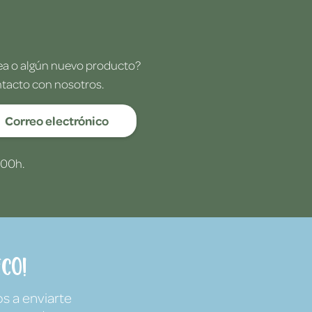
dea o algún nuevo producto?
ntacto con nosotros.
Correo electrónico
:00h.
co!
s a enviarte