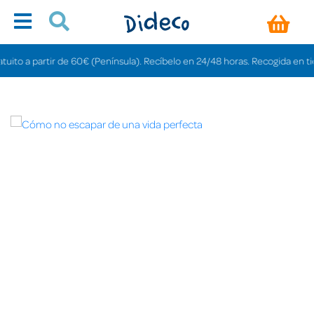
o a partir de 60€ (Península). Recíbelo en 24/48 horas. Recogida en tiendas