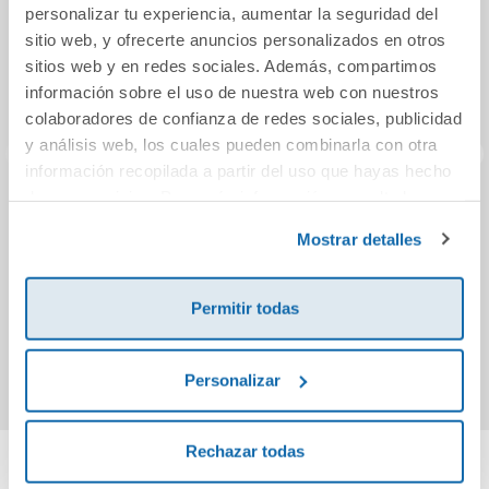
personalizar tu experiencia, aumentar la seguridad del
sitio web, y ofrecerte anuncios personalizados en otros
sitios web y en redes sociales. Además, compartimos
información sobre el uso de nuestra web con nuestros
colaboradores de confianza de redes sociales, publicidad
y análisis web, los cuales pueden combinarla con otra
información recopilada a partir del uso que hayas hecho
de sus servicios. Para más información consulta la
PREESCRITURA 1.
Sentit algebraic 2.
Time t
Política de Cookies
y la
Política de Privacidad
.
LAMELA.
Capicua 4 anys
Activ
Mostrar detalles
Di
Englis
1,50€
7,50€
S
Permitir todas
Comprar
Comprar
Personalizar
Rechazar todas