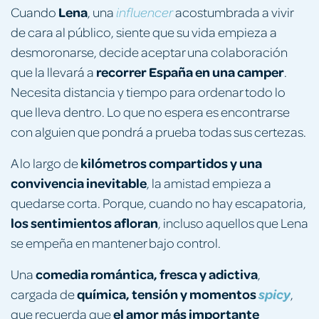
Lena
Cuando
, una
acostumbrada a vivir
influencer
de cara al público, siente que su vida empieza a
desmoronarse, decide aceptar una colaboración
recorrer España en una camper
que la llevará a
.
Necesita distancia y tiempo para ordenar todo lo
que lleva dentro. Lo que no espera es encontrarse
con alguien que pondrá a prueba todas sus certezas.
kilómetros compartidos y una
A lo largo de
convivencia inevitable
, la amistad empieza a
quedarse corta. Porque, cuando no hay escapatoria,
los sentimientos afloran
, incluso aquellos que Lena
se empeña en mantener bajo control.
comedia romántica, fresca y adictiva
Una
,
química, tensión y momentos
cargada de
spicy
,
el amor más importante
que recuerda que