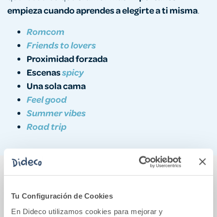
empieza cuando aprendes a elegirte a ti misma
.
Romcom
Friends to lovers
Proximidad forzada
Escenas
spicy
Una sola cama
Feel good
Summer vibes
Road trip
También podría gustarte...
Tu Configuración de Cookies
En Dideco utilizamos cookies para mejorar y