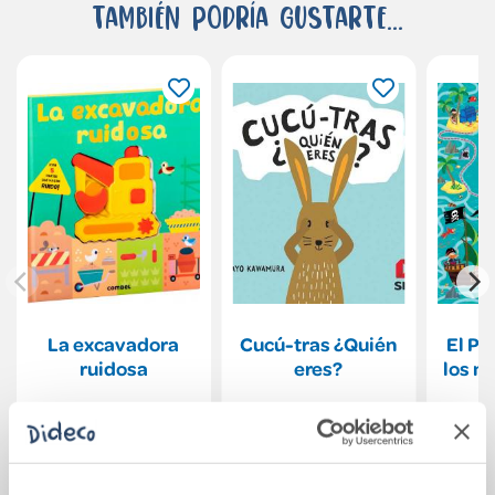
También podría gustarte...
La excavadora
Cucú-tras ¿Quién
El Pr
ruidosa
eres?
los m
19,90€
9,95€
Comprar
Comprar