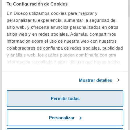
Tu Configuración de Cookies
En Dideco utilizamos cookies para mejorar y
personalizar tu experiencia, aumentar la seguridad del
sitio web, y ofrecerte anuncios personalizados en otros
sitios web y en redes sociales. Además, compartimos
Cuéntanos tu opinión
información sobre el uso de nuestra web con nuestros
colaboradores de confianza de redes sociales, publicidad
¡Sé el primero en valorar este producto!
y análisis web, los cuales pueden combinarla con otra
información recopilada a partir del uso que hayas hecho
de sus servicios. Para más información consulta la
Debes iniciar sesión para poder valorarlo
Política de Cookies
y la
Política de Privacidad
.
Mostrar detalles
Permitir todas
Personalizar