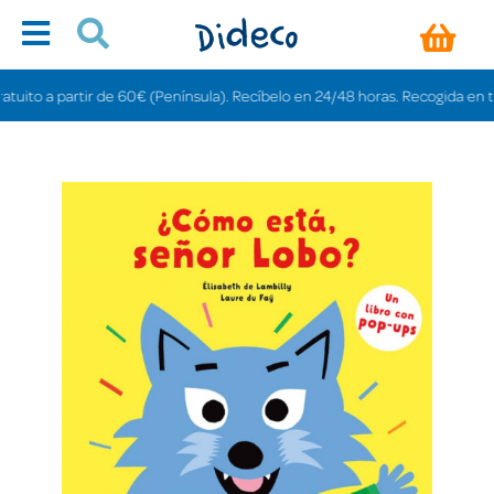
to a partir de 60€ (Península). Recíbelo en 24/48 horas. Recogida en tiendas