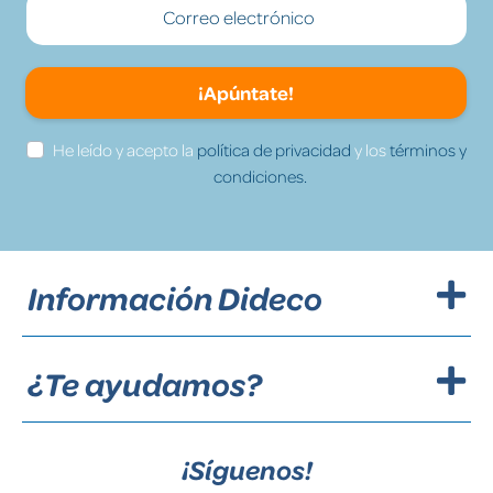
¡Apúntate!
He leído y acepto la
política de privacidad
y los
términos y
condiciones.
Información Dideco
¿Te ayudamos?
¡Síguenos!