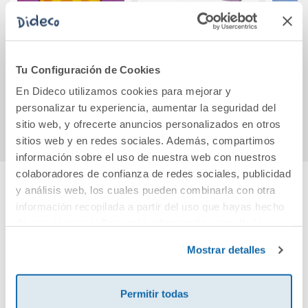
Cucú-tras de la
¡Casi lo sé hacer! ¡A
El p
selva
comer!
para
Tu Configuración de Cookies
10,95€
5,90€
En Dideco utilizamos cookies para mejorar y
Comprar
Comprar
personalizar tu experiencia, aumentar la seguridad del
sitio web, y ofrecerte anuncios personalizados en otros
sitios web y en redes sociales. Además, compartimos
información sobre el uso de nuestra web con nuestros
colaboradores de confianza de redes sociales, publicidad
y análisis web, los cuales pueden combinarla con otra
Cuéntanos tu opinión
información recopilada a partir del uso que hayas hecho
de sus servicios. Para más información consulta la
Política de Cookies
y la
Política de Privacidad
.
¡Sé el primero en valorar este producto!
Mostrar detalles
Permitir todas
Debes iniciar sesión para poder valorarlo