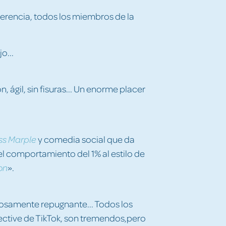
erencia, todos los miembros de la
o...
, ágil, sin fisuras... Un enorme placer
y comedia social que da
ss Marple
l comportamiento del 1% al estilo de
».
on
iosamente repugnante... Todos los
ective de TikTok, son tremendos,pero