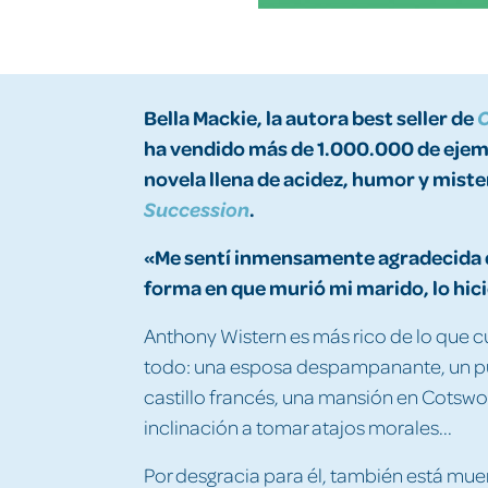
Bella Mackie, la autora best seller de
C
ha vendido más de 1.000.000 de ejem
novela llena de acidez, humor y mister
.
Succession
«Me sentí inmensamente agradecida de
forma en que murió mi marido, lo hici
Anthony Wistern es más rico de lo que c
todo: una esposa despampanante, un pu
castillo francés, una mansión en Cotswo
inclinación a tomar atajos morales...
Por desgracia para él, también está mue