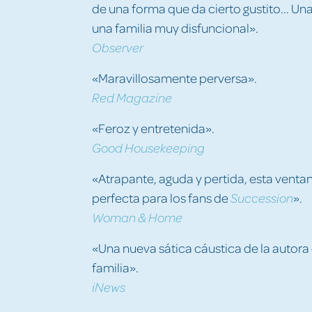
de una forma que da cierto gustito... Un
una familia muy disfuncional».
Observer
«Maravillosamente perversa».
Red Magazine
«Feroz y entretenida».
Good Housekeeping
«Atrapante, aguda y pertida, esta ventan
perfecta para los fans de
».
Succession
Woman & Home
«Una nueva sática cáustica de la autor
familia».
iNews