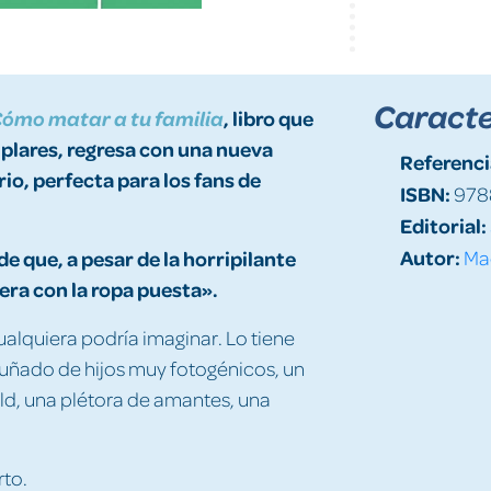
Caracte
, libro que
ómo matar a tu familia
plares, regresa con una nueva
Referenci
io, perfecta para los fans de
ISBN:
978
Editorial:
Autor:
 que, a pesar de la horripilante
Mac
era con la ropa puesta».
ualquiera podría imaginar. Lo tiene
ñado de hijos muy fotogénicos, un
ld, una plétora de amantes, una
rto.