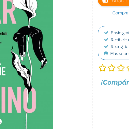
Compra a
Envío grat
Recíbelo 
Recogida 
Más sobr
¡Compár