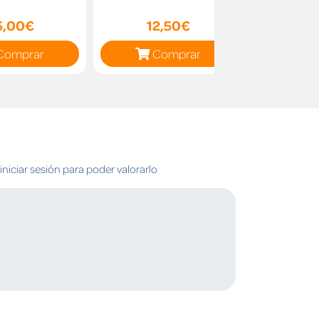
5,00€
12,50€
16
Comprar
Comprar
C
niciar sesión para poder valorarlo