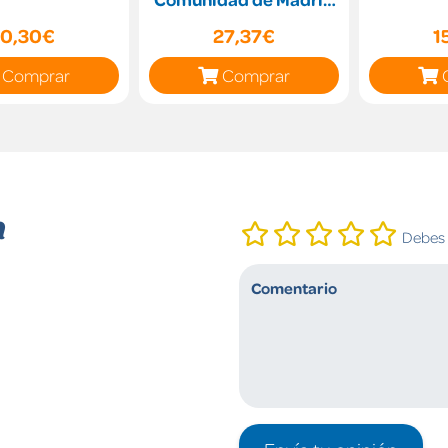
(Comunidad Zoom)
10,30€
27,37€
1
Comprar
Comprar
n
Debes i