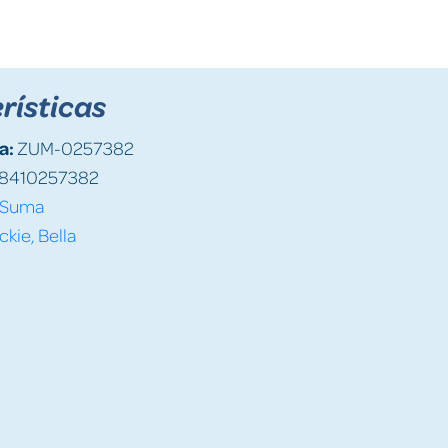
rísticas
a:
ZUM-0257382
8410257382
Suma
kie, Bella