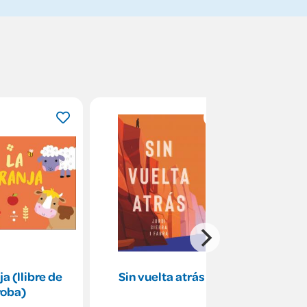
ja (llibre de
Sin vuelta atrás
Proyecto
roba)
Música 
[And