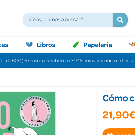
tes
Libros
Papelería
rtir de 60€ (Península). Recíbelo en 24/48 horas. Recogida en tiendas
Cómo ca
21,90
Añadir 