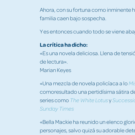
Ahora, con su fortuna como inminente h
familia caen bajo sospecha.
Y es entonces cuando todo se viene abaj
La crítica ha dicho:
«Es una novela deliciosa. Llena de tensión
de lectura».
Marian Keyes
«Una mezcla de novela policíaca a lo
Mi
comoresultado una pertidísima sátira de
series como
y
The White Lotus
Successi
Sunday Times
«Bella Mackie ha reunido un elenco glor
personajes, salvo quizá su adorable det