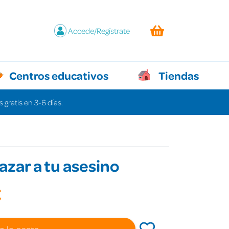
Accede/Regístrate
Centros educativos
Tiendas
 gratis en 3-6 días.
zar a tu asesino
€
a la cesta