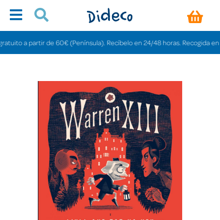
to a partir de 60€ (Península). Recíbelo en 24/48 horas. Recogida en tienda