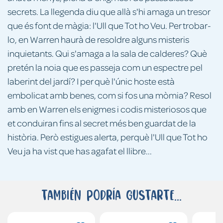
secrets. La llegenda diu que allà s'hi amaga un tresor
que és font de màgia: l'Ull que Tot ho Veu. Per trobar-
lo, en Warren haurà de resoldre alguns misteris
inquietants. Qui s'amaga a la sala de calderes? Què
pretén la noia que es passeja com un espectre pel
laberint del jardí? I per què l'únic hoste està
embolicat amb benes, com si fos una mòmia? Resol
amb en Warren els enigmes i codis misteriosos que
et conduiran fins al secret més ben guardat de la
història. Però estigues alerta, perquè l'Ull que Tot ho
Veu ja ha vist que has agafat el llibre...
También podría gustarte...