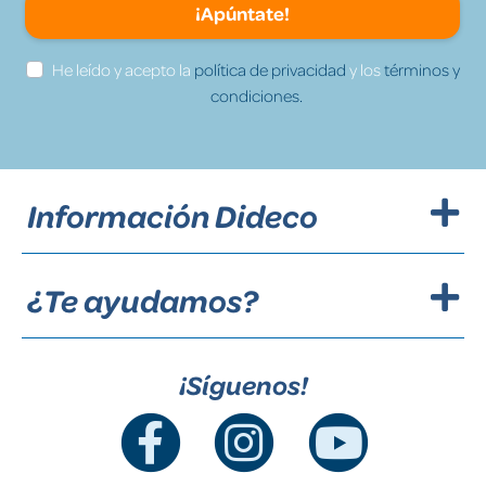
¡Apúntate!
He leído y acepto la
política de privacidad
y los
términos y
condiciones.
Información Dideco
¿Te ayudamos?
¡Síguenos!