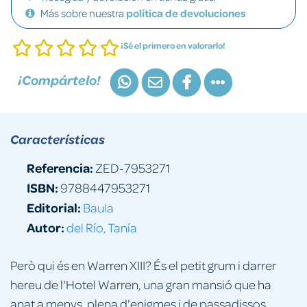
Más sobre nuestra
política de devoluciones
¡Sé el primero en valorarlo!
¡Compártelo!
Características
Referencia:
ZED-7953271
ISBN:
9788447953271
Editorial:
Baula
Autor:
del Río, Tanía
Però qui és en Warren XIII? És el petit grum i darrer
hereu de l'Hotel Warren, una gran mansió que ha
anat a menys, plena d'enigmes i de passadissos