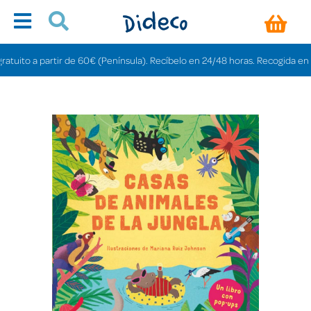
ito a partir de 60€ (Península). Recíbelo en 24/48 horas. Recogida en tienda