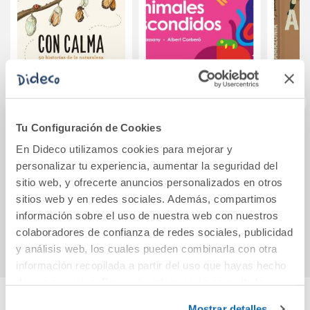
Tu Configuración de Cookies
Con calma
Animales
Pipa 
En Dideco utilizamos cookies para mejorar y
escondidos
A
personalizar tu experiencia, aumentar la seguridad del
sitio web, y ofrecerte anuncios personalizados en otros
24,90€
9,95€
sitios web y en redes sociales. Además, compartimos
información sobre el uso de nuestra web con nuestros
Comprar
Comprar
colaboradores de confianza de redes sociales, publicidad
y análisis web, los cuales pueden combinarla con otra
información recopilada a partir del uso que hayas hecho
de sus servicios. Para más información consulta la
Política de Cookies
y la
Política de Privacidad
.
Mostrar detalles