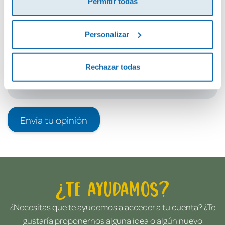
Permitir todas
Debes iniciar sesión para poder valorarlo
Personalizar
Rechazar todas
Envía tu opinión
¿Te ayudamos?
¿Necesitas que te ayudemos a acceder a tu cuenta? ¿Te
gustaría proponernos alguna idea o algún nuevo