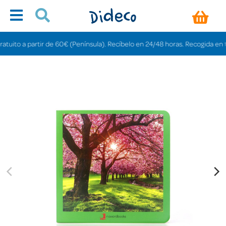
uito a partir de 60€ (Península). Recíbelo en 24/48 horas. Recogida en tiend