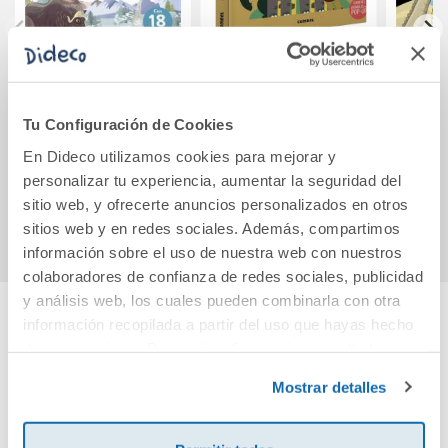
El libro de los
Pipa y Otto en la
Peque
animales de
sabana
d
Tu Configuración de Cookies
climas fríos
En Dideco utilizamos cookies para mejorar y
13,95€
19,90€
personalizar tu experiencia, aumentar la seguridad del
Comprar
Comprar
sitio web, y ofrecerte anuncios personalizados en otros
sitios web y en redes sociales. Además, compartimos
información sobre el uso de nuestra web con nuestros
colaboradores de confianza de redes sociales, publicidad
y análisis web, los cuales pueden combinarla con otra
información recopilada a partir del uso que hayas hecho
Cuéntanos tu opinión
de sus servicios. Para más información consulta la
Política de Cookies
y la
Política de Privacidad
.
Mostrar detalles
¡Sé el primero en valorar este producto!