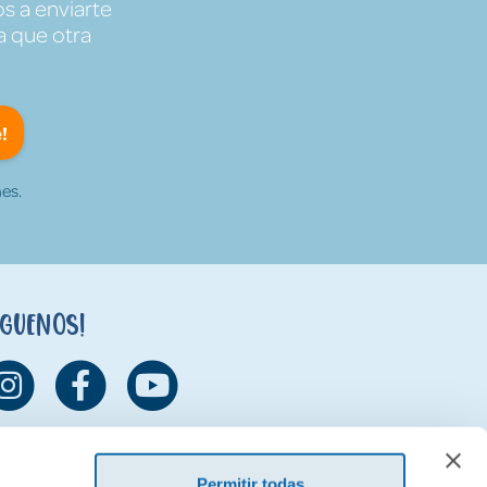
s a enviarte
a que otra
!
es.
íguenos!
Permitir todas