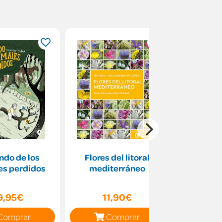
ndo de los
Flores del litoral
La escritu
es perdidos
mediterráneo
2da 
9,95€
11,90€
18
Comprar
Comprar
C