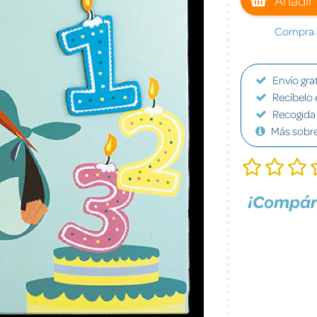
Compra a
Envío grat
Recíbelo 
Recogida 
Más sobr
¡Compár