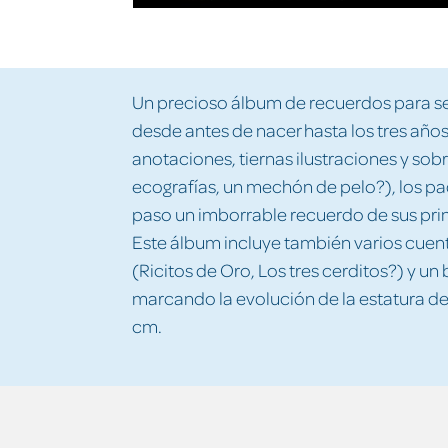
Un precioso álbum de recuerdos para seg
desde antes de nacer hasta los tres año
anotaciones, tiernas ilustraciones y sob
ecografías, un mechón de pelo?), los p
paso un imborrable recuerdo de sus pri
Este álbum incluye también varios cuent
(Ricitos de Oro, Los tres cerditos?) y un
marcando la evolución de la estatura del
cm.