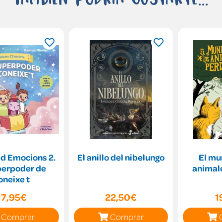
 d Emocions 2.
El anillo del nibelungo
El mu
perpoder de
animal
oneixe t
17,95€
22,50€
1
Comprar
Comprar