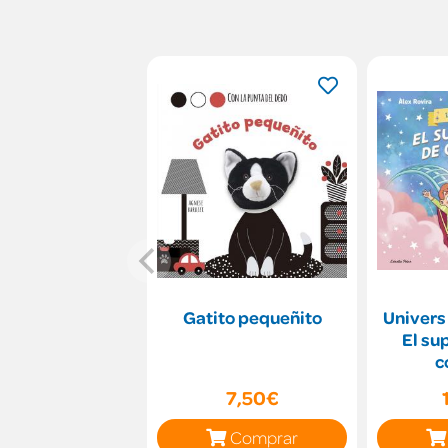
Gatito pequeñito
Univers
El su
c
7,50€
Comprar