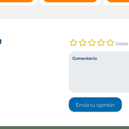
n
Debes i
Envía tu opinión