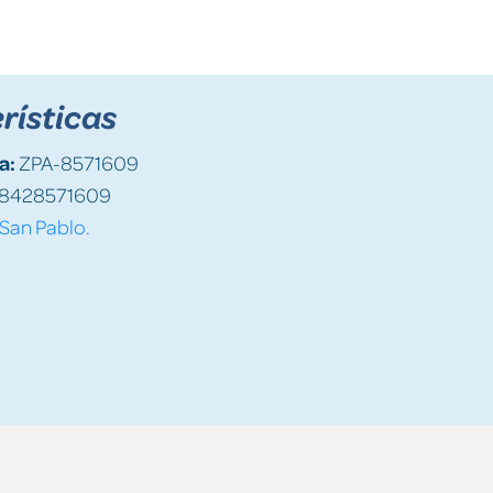
rísticas
a:
ZPA-8571609
8428571609
San Pablo.