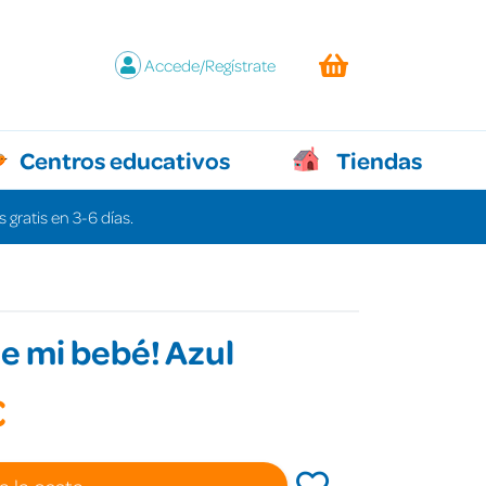
Accede/Regístrate
Centros educativos
Tiendas
 gratis en 3-6 días.
ne mi bebé! Azul
€
a la cesta