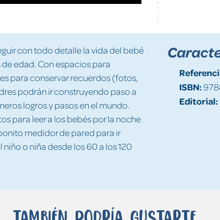
Caracte
uir con todo detalle la vida del bebé
s de edad. Con espacios para
Referenci
res para conservar recuerdos (fotos,
ISBN:
978
adres podrán ir construyendo paso a
Editorial:
meros logros y pasos en el mundo.
os para leer a los bebés por la noche
 bonito medidor de pared para ir
 niño o niña desde los 60 a los 120
También podría gustarte...