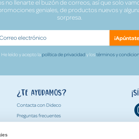
no llenarte el buzón de correos, así que solo vamo
promociones geniales, de productos nuevos y algun
sorpresa.
¡Apúntate
He leído y acepto la
política de privacidad
y los
términos y condicion
¿Te ayudamos?
¡S
Contacta con Dideco
Preguntas frecuentes
Formas de pago
kies
Gastos y condiciones de envío