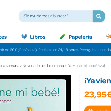
tes
Libros
Papelería
rtir de 60€ (Península). Recíbelo en 24/48 horas. Recogida en tiendas
e la semana
Novedades de la semana
¡Ya viene mi bebé! Azul
¡Ya vie
23,95
Añadir 