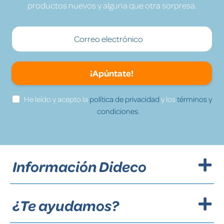
productos nuevos y alguna que otra sorpresa.
¡Apúntate!
He leído y acepto la
política de privacidad
y los
términos y
condiciones.
Información Dideco
¿Te ayudamos?