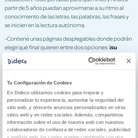
partir de 5 años puedan aproximarse a su ritmo al
conocimiento de las letras, las palabras, las frases y
se inicien en la lectura autónoma.
-Contiene unas páginas desplegables donde podrán
¡su
elegir qué final quieren entre dos opciones:
primer ELIGE TU PROPIA AVENTURA!
-Unos protagonistas muy originales:
un
murciélago, una hiena y un cerdo, tres animales muy
Tu Configuración de Cookies
poco habituales en los libros infantiles, pero que
En Dideco utilizamos cookies para mejorar y
harán que niños y niñas se partan de risa con du
personalizar tu experiencia, aumentar la seguridad del
humor alocado y surrealista.
sitio web, y ofrecerte anuncios personalizados en otros
sitios web y en redes sociales. Además, compartimos
divertidas actividades
-Incluye
relacionadas con
información sobre el uso de nuestra web con nuestros
las letras, las palabras y la aventura que acaban de
colaboradores de confianza de redes sociales, publicidad
leer.
y análisis web, los cuales pueden combinarla con otra