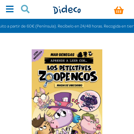
 partir de 60€ (Península). Recíbelo en 24/48 horas. Recogida en tiendas gr