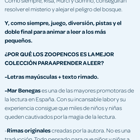
Como siempre, Risa, Murci y Gorrino, conseguirán
resolver el misterio y alejar el peligro del bosque.
Y, como siempre, juego, diversión, pistas y el
doble final para animar a leer a los más
pequeños.
¿POR QUÉ LOS ZOOPENCOS ES LA MEJOR
COLECCIÓN PARA APRENDER A LEER?
-Letras mayúsculas + texto rimado.
-Mar Benegas
es una de las mayores promotoras de
la lectura en España. Con su incansable labor y su
experiencia consigue que miles de niños y niñas
queden cautivados por la magia de la lectura.
Rimas originales
-
creadas por la autora. No es una
traducción. Todo pensado para que niños y niñas a