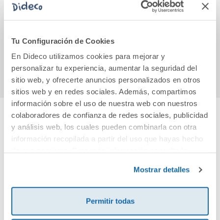
El tren fantasma:
Las divertidas
Apren
Aventura con los
rimas de las letras
la 
trogloditas
Mon
Pe
13,50€
17,50€
Tu Configuración de Cookies
En Dideco utilizamos cookies para mejorar y
Comprar
Comprar
personalizar tu experiencia, aumentar la seguridad del
sitio web, y ofrecerte anuncios personalizados en otros
sitios web y en redes sociales. Además, compartimos
información sobre el uso de nuestra web con nuestros
colaboradores de confianza de redes sociales, publicidad
y análisis web, los cuales pueden combinarla con otra
Cuéntanos tu opinión
información recopilada a partir del uso que hayas hecho
de sus servicios. Para más información consulta la
¡Sé el primero en valorar este producto!
Política de Cookies
y la
Política de Privacidad
.
Mostrar detalles
Debes iniciar sesión para poder valorarlo
Permitir todas