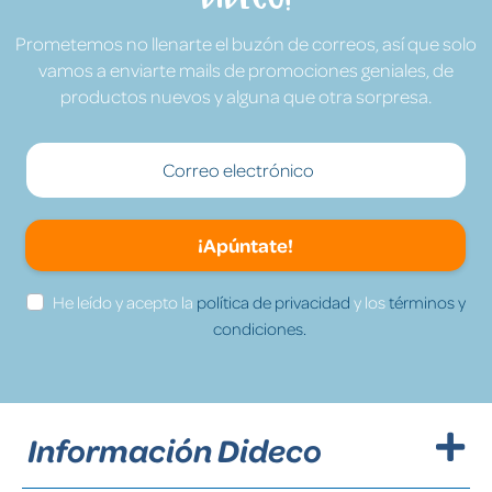
Prometemos no llenarte el buzón de correos, así que solo
vamos a enviarte mails de promociones geniales, de
productos nuevos y alguna que otra sorpresa.
¡Apúntate!
He leído y acepto la
política de privacidad
y los
términos y
condiciones.
Información Dideco