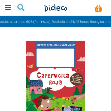
to a partir de 60€ (Península). Recíbelo en 24/48 horas. Recogida en tiendas