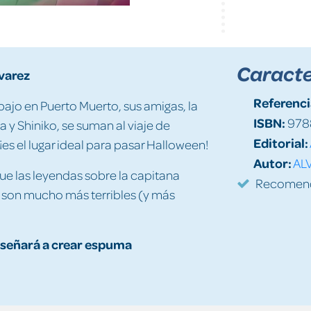
Caracte
lvarez
Referenci
bajo en Puerto Muerto, sus amigas, la
ISBN:
978
 y Shiniko, se suman al viaje de
Editorial:
s el lugar ideal para pasar Halloween!
Autor:
ALV
ue las leyendas sobre la capitana
Recomenda
a son mucho más terribles (y más
enseñará a crear espuma