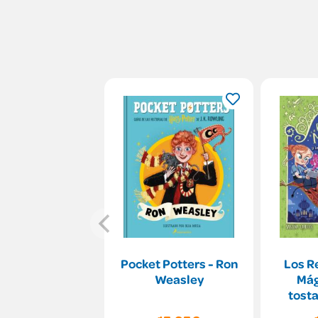
Pocket Potters - Ron
Los R
Weasley
Mág
tosta