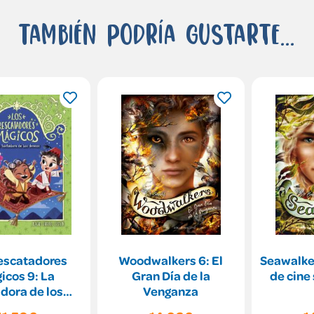
También podría gustarte...
escatadores
Woodwalkers 6: El
Seawalker
icos 9: La
Gran Día de la
de cine
dora de los
Venganza
deseos