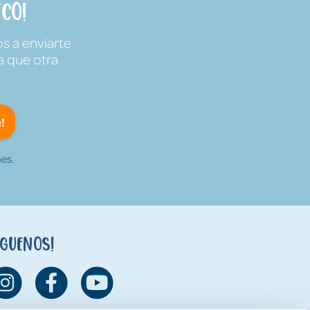
co!
s a enviarte
a que otra
!
es.
íguenos!