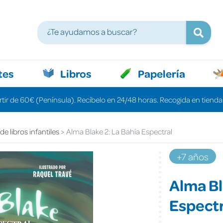
tes
Libros
Papelería
rtir de 60€ (Península). Recíbelo en 24/48 horas. Recogida en tiendas
e libros infantiles
Alma Blake 2: La Bahía Espectral
+7 años
Alma Bl
Espectr