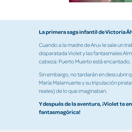
La primera saga infantil de Victoria Á
Cuando a la madre de Aruv le sale un tra
disparatada Violet y las fantasmales Alma
cabeza: Puerto Muerto está encantado, ¡e
Sin embargo, no tardarán en descubrir q
María Malamuerte y su tripulación pirat
reales) de lo que imaginaban.
Y después de la aventura, ¡Violet te 
fantasmagórica!