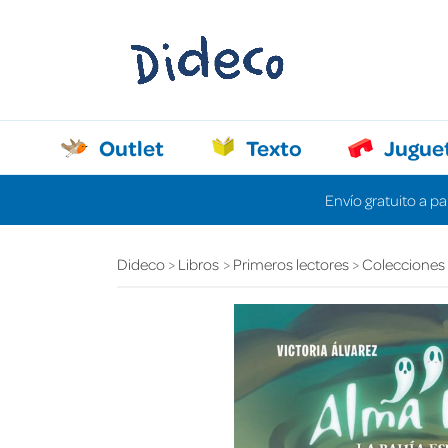
Outlet
Texto
Jugue
Envío gratuito a pa
Dideco
Libros
Primeros lectores
Colecciones d