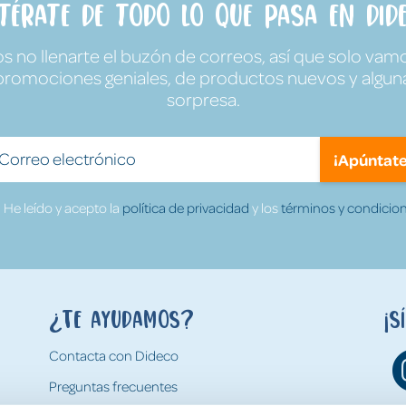
ntérate de todo lo que pasa en Dide
no llenarte el buzón de correos, así que solo vamo
promociones geniales, de productos nuevos y algun
sorpresa.
¡Apúntate
He leído y acepto la
política de privacidad
y los
términos y condicion
¿Te ayudamos?
¡S
Contacta con Dideco
Preguntas frecuentes