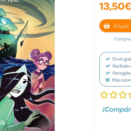
13,50
Añadir 
Compra a
Envío grat
Recíbelo 
Recogida 
Más sobr
¡Compár