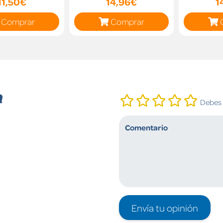
11,50€
14,96€
1
Comprar
Comprar
n
Debes i
Envía tu opinión