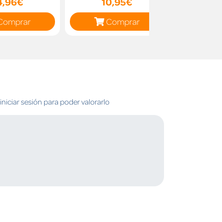
4,96€
10,95€
10
Comprar
Comprar
C
niciar sesión para poder valorarlo