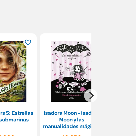
s 5: Estrellas
Isadora Moon - Isadora
Robinso
 submarinas
Moon y las
Cuc
manualidades mágicas