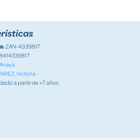
rísticas
a:
ZAN-4339817
8414339817
Anaya
AREZ, Victoria
do a partir de +7 años