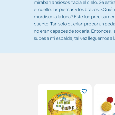
miraban ansiosos hacia el cielo. Se esti
el cuello, las piernas y los brazos. ¿Qui
mordisco a la luna? Este fue precisamen
cuento. Tan solo querían probar un peda
no eran capaces de tocarla. Entonces, la 
subes a mi espalda, tal vez lleguemos a la 