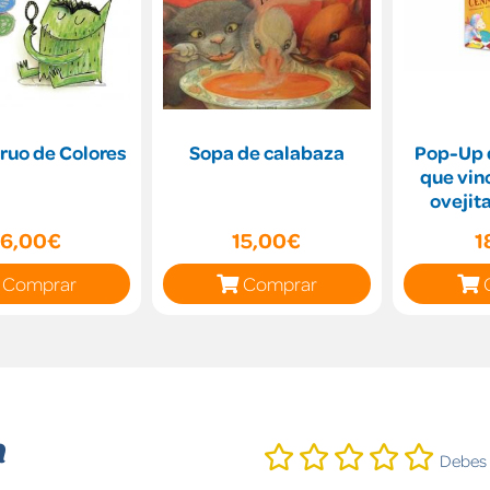
ruo de Colores
Sopa de calabaza
Pop-Up d
que vino
ovejit
cenar. 
16,00€
15,00€
1
Comprar
Comprar
n
Debes i