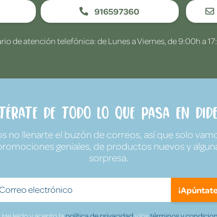
916597360
rio de atención telefónica: de Lunes a Viernes, de 9:00h a 17
ntérate de todo lo que pasa en Dide
no llenarte el buzón de correos, así que solo vamo
promociones geniales, de productos nuevos y algun
sorpresa.
¡Apúntate
He leído y acepto la
política de privacidad
y los
términos y condicion