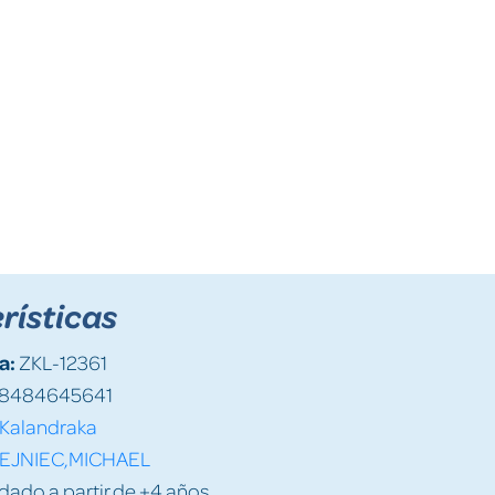
rísticas
a:
ZKL-12361
8484645641
Kalandraka
EJNIEC,MICHAEL
do a partir de +4 años