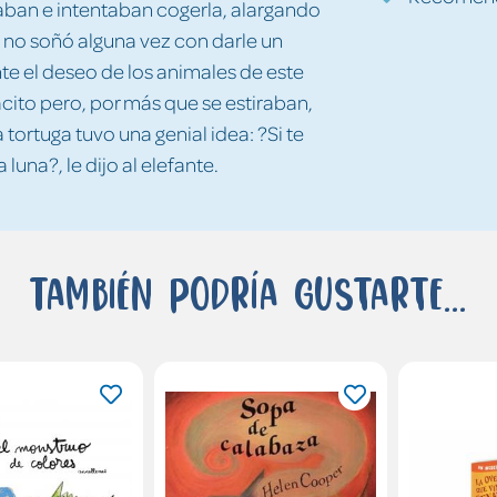
raban e intentaban cogerla, alargando
én no soñó alguna vez con darle un
te el deseo de los animales de este
cito pero, por más que se estiraban,
tortuga tuvo una genial idea: ?Si te
luna?, le dijo al elefante.
También podría gustarte...