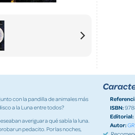
Caracte
Referenci
junto con la pandilla de animales más
disco a la Luna entre todos?
ISBN:
978
Editorial:
seaban averiguar a qué sabía la luna.
Autor:
GR
probar un pedacito. Por las noches,
Recomenda