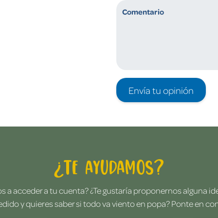
Envía tu opinión
¿Te ayudamos?
 a acceder a tu cuenta? ¿Te gustaría proponernos alguna i
edido y quieres saber si todo va viento en popa? Ponte en co