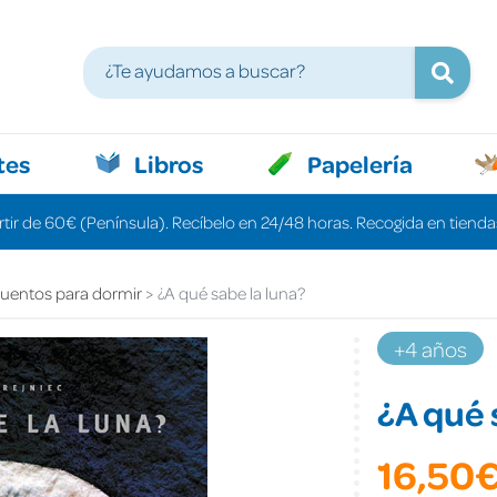
tes
Libros
Papelería
rtir de 60€ (Península). Recíbelo en 24/48 horas. Recogida en tiendas
uentos para dormir
¿A qué sabe la luna?
+4 años
¿A qué 
16,50