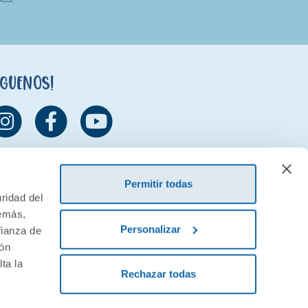
íguenos!
Permitir todas
ridad del
demás,
Personalizar
fianza de
ión
ta la
Rechazar todas