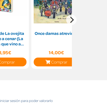
e La ovejita
Once damas atrevidas
Donde 
 a cenar (La
mon
a que vino a
Libro Pop-Up
8,95€
14,00€
16
Comprar
Comprar
C
niciar sesión para poder valorarlo