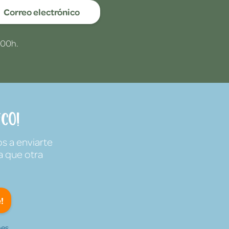
Correo electrónico
:00h.
co!
s a enviarte
a que otra
!
es.