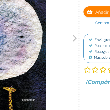
Añadir 
Compra a
Envío grat
Recíbelo 
Recogida 
Más sobr
¡Compár