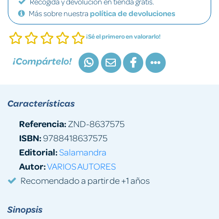
Recogida y devolución en tienda gratis.
Más sobre nuestra
política de devoluciones
¡Sé el primero en valorarlo!
¡Compártelo!
Características
Referencia:
ZND-8637575
ISBN:
9788418637575
Editorial:
Salamandra
Autor:
VARIOS AUTORES
Recomendado a partir de +1 años
Sinopsis