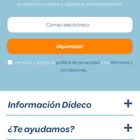
productos nuevos y alguna que otra sorpresa.
¡Apúntate!
He leído y acepto la
política de privacidad
y los
términos y
condiciones.
Información Dideco
¿Te ayudamos?