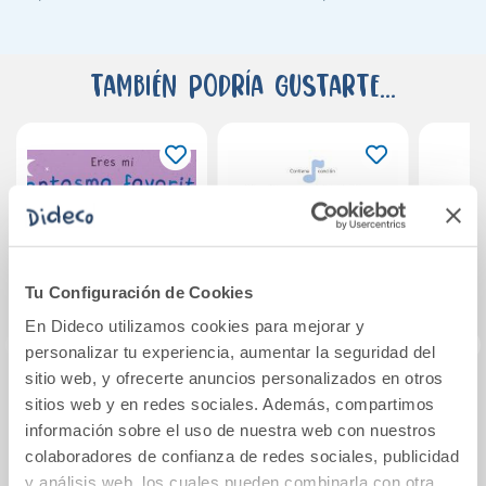
También podría gustarte...
Tu Configuración de Cookies
En Dideco utilizamos cookies para mejorar y
personalizar tu experiencia, aumentar la seguridad del
sitio web, y ofrecerte anuncios personalizados en otros
Eres mi fantasma
Salta que salta
Osito 
sitios web y en redes sociales. Además, compartimos
favorito. Libro de
c
información sobre el uso de nuestra web con nuestros
cartón con
colaboradores de confianza de redes sociales, publicidad
troqueles
y análisis web, los cuales pueden combinarla con otra