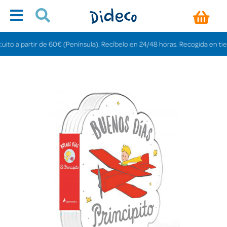
o a partir de 60€ (Península). Recíbelo en 24/48 horas. Recogida en tiendas