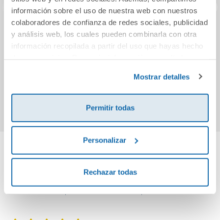
información sobre el uso de nuestra web con nuestros
colaboradores de confianza de redes sociales, publicidad
CIENCIAS
Pon límites, no
B
y análisis web, los cuales pueden combinarla con otra
SOCIALES
pantallas
Ge
información recopilada a partir del uso que hayas hecho
ASTURIAS 4
Se
de sus servicios. Para más información consulta la
PRIMARIA
Revuel
Política de Cookies
y la
Política de Privacidad
.
39,03€
21,90€
Mostrar detalles
CONSTRUYENDO
MUNDOS
Comprar
Comprar
Permitir todas
Personalizar
Cuéntanos tu opinión
Rechazar todas
¡Sé el primero en valorar este producto!