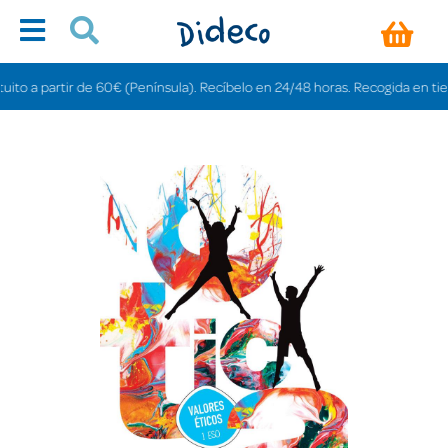
 a partir de 60€ (Península). Recíbelo en 24/48 horas. Recogida en tiendas 