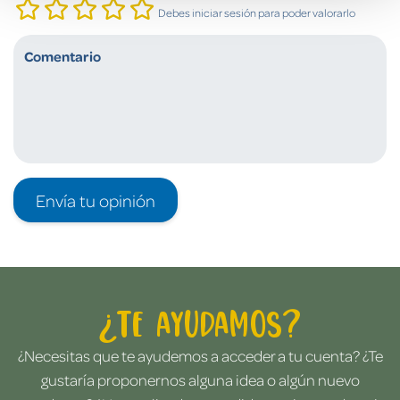
Debes iniciar sesión para poder valorarlo
Envía tu opinión
¿Te ayudamos?
¿Necesitas que te ayudemos a acceder a tu cuenta? ¿Te
gustaría proponernos alguna idea o algún nuevo