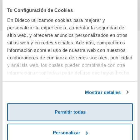
Comprar
Comprar
Tu Configuración de Cookies
En Dideco utilizamos cookies para mejorar y
personalizar tu experiencia, aumentar la seguridad del
sitio web, y ofrecerte anuncios personalizados en otros
sitios web y en redes sociales. Además, compartimos
Cuéntanos tu opinión
información sobre el uso de nuestra web con nuestros
colaboradores de confianza de redes sociales, publicidad
y análisis web, los cuales pueden combinarla con otra
¡Sé el primero en valorar este producto!
información recopilada a partir del uso que hayas hecho
de sus servicios. Para más información consulta la
Política de Cookies
y la
Política de Privacidad
.
Debes iniciar sesión para poder valorarlo
Mostrar detalles
Permitir todas
Personalizar