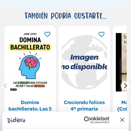
También podría gustarte...
Domina
Creciendo felices
Mata
bachillerato. Las 5
4º primaria
(Colo
reglas para
estudiar mejor y
15,95€
14,91€
sacar notazas