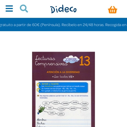
ito a partir de 60€ (Península). Recíbelo en 24/48 horas. Recogida en tiend