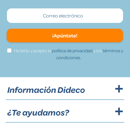
¡Apúntate!
He leído y acepto la
política de privacidad
y los
términos y
condiciones.
Información Dideco
¿Te ayudamos?