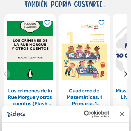
También podría gustarte...
Los crímenes de la
Cuaderno de
Missio
Rue Morgue y otros
Matemáticas. 1
Livr
cuentos (Flash
Primaria. 1
Relatos)
Trimestre. Matices
11,95€
16,28€
Comprar
Comprar