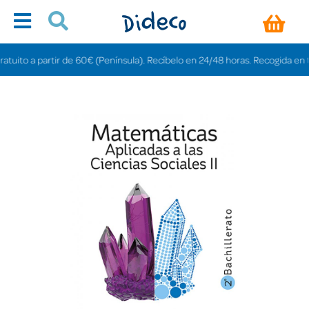
ito a partir de 60€ (Península). Recíbelo en 24/48 horas. Recogida en tiend