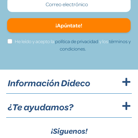
¡Apúntate!
He leído y acepto la
política de privacidad
y los
términos y
condiciones.
Información Dideco
¿Te ayudamos?
¡Síguenos!