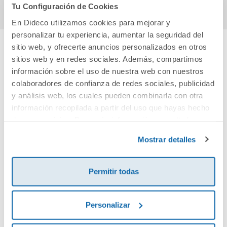
Tu Configuración de Cookies
En Dideco utilizamos cookies para mejorar y
personalizar tu experiencia, aumentar la seguridad del
sitio web, y ofrecerte anuncios personalizados en otros
sitios web y en redes sociales. Además, compartimos
Cuéntanos tu opinión
información sobre el uso de nuestra web con nuestros
colaboradores de confianza de redes sociales, publicidad
¡Sé el primero en valorar este producto!
y análisis web, los cuales pueden combinarla con otra
información recopilada a partir del uso que hayas hecho
de sus servicios. Para más información consulta la
Debes iniciar sesión para poder valorarlo
Política de Cookies
y la
Política de Privacidad
.
Mostrar detalles
Permitir todas
Personalizar