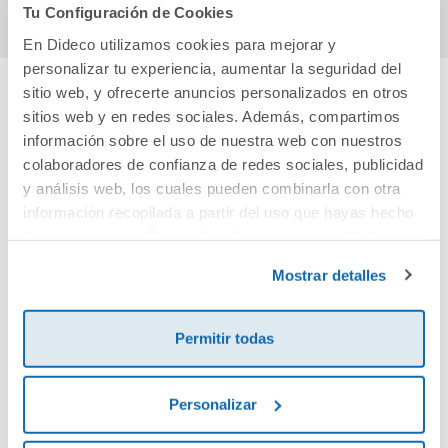
Tu Configuración de Cookies
En Dideco utilizamos cookies para mejorar y
personalizar tu experiencia, aumentar la seguridad del
sitio web, y ofrecerte anuncios personalizados en otros
sitios web y en redes sociales. Además, compartimos
Cuéntanos tu opinión
información sobre el uso de nuestra web con nuestros
colaboradores de confianza de redes sociales, publicidad
¡Sé el primero en valorar este producto!
y análisis web, los cuales pueden combinarla con otra
información recopilada a partir del uso que hayas hecho
de sus servicios. Para más información consulta la
Debes iniciar sesión para poder valorarlo
Política de Cookies
y la
Política de Privacidad
.
Mostrar detalles
Permitir todas
Personalizar