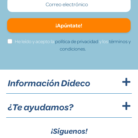
¡Apúntate!
He leído y acepto la
política de privacidad
y los
términos y
condiciones.
Información Dideco
¿Te ayudamos?
¡Síguenos!