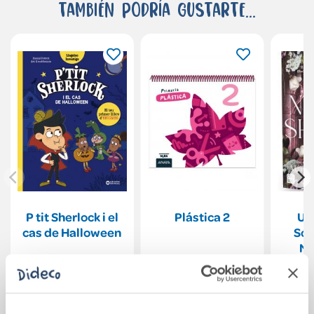
También podría gustarte...
P tit Sherlock i el
Plástica 2
Un
cas de Halloween
Sor
Ni
7,95€
35,37€
Comprar
Comprar