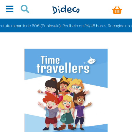
to a partir de 60€ (Península). Recíbelo en 24/48 horas. Recogida en tienda