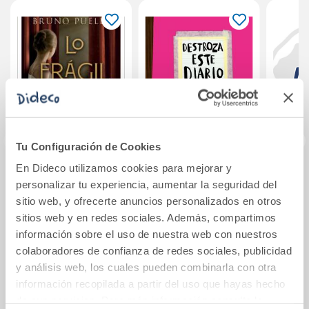
Tu Configuración de Cookies
En Dideco utilizamos cookies para mejorar y
Lo frágil y lo eterno
Destroza este
O
personalizar tu experiencia, aumentar la seguridad del
diario. A lo grande
ACA
sitio web, y ofrecerte anuncios personalizados en otros
- Rosa flúor
sitios web y en redes sociales. Además, compartimos
12,95€
14,94€
información sobre el uso de nuestra web con nuestros
colaboradores de confianza de redes sociales, publicidad
Comprar
Comprar
y análisis web, los cuales pueden combinarla con otra
información recopilada a partir del uso que hayas hecho
de sus servicios. Para más información consulta la