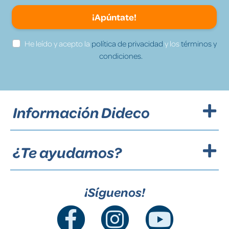
¡Apúntate!
He leído y acepto la
política de privacidad
y los
términos y
condiciones.
Información Dideco
¿Te ayudamos?
¡Síguenos!