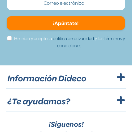
¡Apúntate!
He leído y acepto la
política de privacidad
y los
términos y
condiciones.
Información Dideco
¿Te ayudamos?
¡Síguenos!