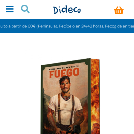
a partir de 60€ (Península). Recíbelo en 24/48 horas. Recogida en tiendas g