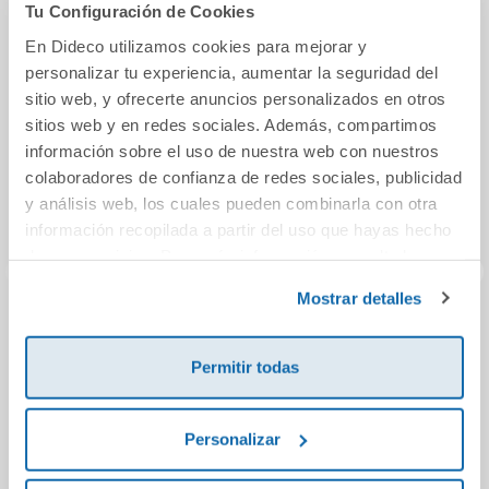
También podría gustarte...
Tu Configuración de Cookies
En Dideco utilizamos cookies para mejorar y
personalizar tu experiencia, aumentar la seguridad del
10%
sitio web, y ofrecerte anuncios personalizados en otros
sitios web y en redes sociales. Además, compartimos
información sobre el uso de nuestra web con nuestros
colaboradores de confianza de redes sociales, publicidad
y análisis web, los cuales pueden combinarla con otra
información recopilada a partir del uso que hayas hecho
de sus servicios. Para más información consulta la
Política de Cookies
y la
Política de Privacidad
.
Mostrar detalles
R DE RAZONAR 5
Matemáticas. 3
Guess
Secundaria.
5 Pupi
Permitir todas
Matices
Enha
Specia
2,50€
56,75€
63,06€
Personalizar
Comprar
Comprar