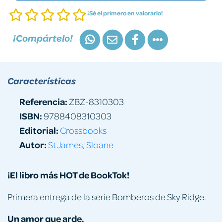
¡Sé el primero en valorarlo!
¡Compártelo!
Características
Referencia:
ZBZ-8310303
ISBN:
9788408310303
Editorial:
Crossbooks
Autor:
St James, Sloane
¡El libro más HOT de BookTok!
Primera entrega de la serie Bomberos de Sky Ridge.
Un amor que arde.