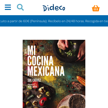
 a partir de 60€ (Península). Recíbelo en 24/48 horas. Recogida en tiendas 