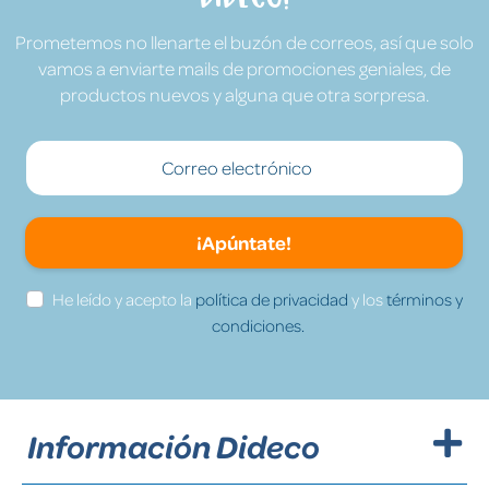
Prometemos no llenarte el buzón de correos, así que solo
vamos a enviarte mails de promociones geniales, de
productos nuevos y alguna que otra sorpresa.
¡Apúntate!
He leído y acepto la
política de privacidad
y los
términos y
condiciones.
Información Dideco