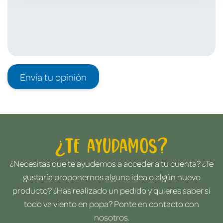
Envía tu opinión
¿Te ayudamos?
¿Necesitas que te ayudemos a acceder a tu cuenta? ¿Te
gustaría proponernos alguna idea o algún nuevo
producto? ¿Has realizado un pedido y quieres saber si
todo va viento en popa? Ponte en contacto con
nosotros.